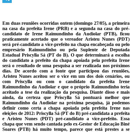
Telegram
Em duas reuniões ocorridas ontem (domingo 27/05), a primeira
na casa da prefeita Irene (PRB) e a segunda na casa do pré-
candidato de Irene Raimundinho da Audiolar (PTB), ficou
praticamente acertado que o vereador Aristeu Nunes (PDT)
será pré-candidato a vice-prefeito na chapa encabeçada ou pelo
empresário Raimundinho ou pela Suplente de Deputada
Estadual Priscylla Sá (PT do B). O que determinará a escolha
do candidato a prefeito da chapa apoiada pela prefeita Irene
será o resultado de uma pesquisa a ser realizada nos próximos
dias. De acordo com a fonte que participou das reuniões,
Aristeu Nunes aceitou ser o vice em um dos dois cenários, ou
com Priscylla ou com o candidato da prefeita Irene
Raimundinho da Audiolar e que o próprio Raimundinho teria
aceitado a tese da realização da pesquisa. Diante disso e mais
ainda, da certeza que Priscylla Sá pontuará melhor que
Raimundinho da Audiolar na próxima pesquisa, já podemos
definir como certa a chapa apoiada pela prefeita Irene nas
eleições de 2012: Priscylla Sá (PT do B) pré-candidata a prefeita
e Aristeu Nunes (PDT) pré-candidato a vice-prefeito. Essa
chapa que vem sendo cantada pelo ex-Gestor de Educação Biné
Soares (PTB) há muito tempo, parece que está prestes a se