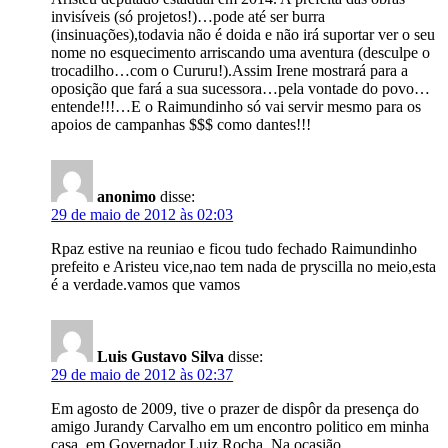
invisíveis (só projetos!)…pode até ser burra
(insinuações),todavia não é doida e não irá suportar ver o seu
nome no esquecimento arriscando uma aventura (desculpe o
trocadilho…com o Cururu!).Assim Irene mostrará para a
oposição que fará a sua sucessora…pela vontade do povo…
entende!!!…E o Raimundinho só vai servir mesmo para os
apoios de campanhas $$$ como dantes!!!
anonimo
disse:
29 de maio de 2012 às 02:03
Rpaz estive na reuniao e ficou tudo fechado Raimundinho
prefeito e Aristeu vice,nao tem nada de pryscilla no meio,esta
é a verdade.vamos que vamos
Luis Gustavo Silva
disse:
29 de maio de 2012 às 02:37
Em agosto de 2009, tive o prazer de dispôr da presença do
amigo Jurandy Carvalho em um encontro politico em minha
casa, em Governador Luiz Rocha. Na ocasião,