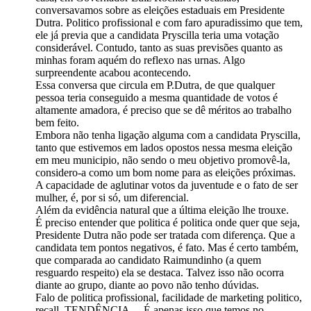
conversavamos sobre as eleições estaduais em Presidente
Dutra. Politico profissional e com faro apuradissimo que tem,
ele já previa que a candidata Pryscilla teria uma votação
considerável. Contudo, tanto as suas previsões quanto as
minhas foram aquém do reflexo nas urnas. Algo
surpreendente acabou acontecendo.
Essa conversa que circula em P.Dutra, de que qualquer
pessoa teria conseguido a mesma quantidade de votos é
altamente amadora, é preciso que se dê méritos ao trabalho
bem feito.
Embora não tenha ligação alguma com a candidata Pryscilla,
tanto que estivemos em lados opostos nessa mesma eleição
em meu municipio, não sendo o meu objetivo promovê-la,
considero-a como um bom nome para as eleições próximas.
A capacidade de aglutinar votos da juventude e o fato de ser
mulher, é, por si só, um diferencial.
Além da evidência natural que a última eleição lhe trouxe.
É preciso entender que politica é politica onde quer que seja,
Presidente Dutra não pode ser tratada com diferença. Que a
candidata tem pontos negativos, é fato. Mas é certo também,
que comparada ao candidato Raimundinho (a quem
resguardo respeito) ela se destaca. Talvez isso não ocorra
diante ao grupo, diante ao povo não tenho dúvidas.
Falo de politica profissional, facilidade de marketing politico,
recall, TENDÊNCIA… É apenas isso que temos no