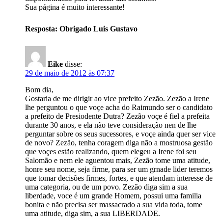
Sua página é muito interessante!
Resposta: Obrigado Luis Gustavo
Eike
disse:
29 de maio de 2012 às 07:37
Bom dia,
Gostaria de me dirigir ao vice prefeito Zezão. Zezão a Irene
lhe perguntou o que voçe acha do Raimundo ser o candidato
a prefeito de Presiodente Dutra? Zezão voçe é fiel a prefeita
durante 30 anos, e ela não teve consideração nen de lhe
perguntar sobre os seus sucessores, e voçe ainda quer ser vice
de novo? Zezão, tenha coragem diga não a mostruosa gestão
que voçes estão realizando, quem elegeu a Irene foi seu
Salomão e nem ele aguentou mais, Zezão tome uma atitude,
honre seu nome, seja firme, para ser um grnade lider teremos
que tomar decisões firmes, fortes, e que atendam interesse de
uma categoria, ou de um povo. Zezão diga sim a sua
liberdade, voce é um grande Homem, possui uma familia
bonita e não precisa ser massacrado a sua vida toda, tome
uma atitude, diga sim, a sua LIBERDADE.