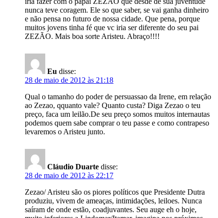
iria fazer com o papai ZEZÃO que desde de sua juventude
nunca teve coragem. Ele so que saber, se vai ganha dinheiro
e não pensa no futuro de nossa cidade. Que pena, porque
muitos jovens tinha fé que vc iria ser diferente do seu pai
ZEZÃO. Mais boa sorte Aristeu. Abraço!!!!
Eu
disse:
28 de maio de 2012 às 21:18
Qual o tamanho do poder de persuassao da Irene, em relação
ao Zezao, qquanto vale? Quanto custa? Diga Zezao o teu
preço, faca um leilão.De seu preço somos muitos internautas
podemos quem sabe comprar o teu passe e como contrapeso
levaremos o Aristeu junto.
Cláudio Duarte
disse:
28 de maio de 2012 às 22:17
Zezao/ Aristeu são os piores políticos que Presidente Dutra
produziu, vivem de ameaças, intimidações, leiloes. Nunca
saíram de onde estão, coadjuvantes. Seu auge eh o hoje,