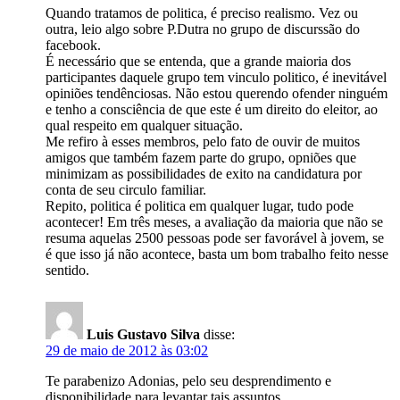
Quando tratamos de politica, é preciso realismo. Vez ou
outra, leio algo sobre P.Dutra no grupo de discurssão do
facebook.
É necessário que se entenda, que a grande maioria dos
participantes daquele grupo tem vinculo politico, é inevitável
opiniões tendênciosas. Não estou querendo ofender ninguém
e tenho a consciência de que este é um direito do eleitor, ao
qual respeito em qualquer situação.
Me refiro à esses membros, pelo fato de ouvir de muitos
amigos que também fazem parte do grupo, opniões que
minimizam as possibilidades de exito na candidatura por
conta de seu circulo familiar.
Repito, politica é politica em qualquer lugar, tudo pode
acontecer! Em três meses, a avaliação da maioria que não se
resuma aquelas 2500 pessoas pode ser favorável à jovem, se
é que isso já não acontece, basta um bom trabalho feito nesse
sentido.
Luis Gustavo Silva
disse:
29 de maio de 2012 às 03:02
Te parabenizo Adonias, pelo seu desprendimento e
disponibilidade para levantar tais assuntos.