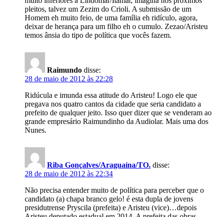
muito inferiores a Lindomar/Itamar, imagina nos próximos
pleitos, talvez um Zezim do Crioli. A submissão de um
Homem eh muito feio, de uma família eh ridículo, agora,
deixar de herança para um filho eh o cumulo. Zezao/Aristeu
temos ânsia do tipo de política que vocês fazem.
Raimundo
disse:
28 de maio de 2012 às 22:28
Ridúcula e imunda essa atitude do Aristeu! Logo ele que
pregava nos quatro cantos da cidade que seria candidato a
prefeito de qualquer jeito. Isso quer dizer que se venderam ao
grande empresário Raimundinho da Audiolar. Mais uma dos
Nunes.
Riba Gonçalves/Araguaína/TO.
disse:
28 de maio de 2012 às 22:34
Não precisa entender muito de política para perceber que o
candidato (a) chapa branco gelo! é esta dupla de jovens
presidutrense Pryscila (prefeita) e Aristeu (vice)…depois
Aristeu deputado estadual em 2014. A prefeita das obras