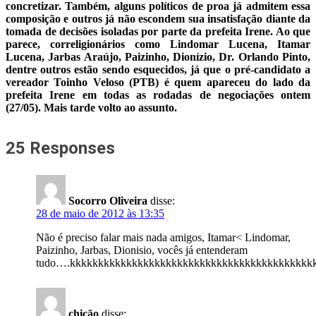
concretizar. Também, alguns políticos de proa já admitem essa
composição e outros já não escondem sua insatisfação diante da
tomada de decisões isoladas por parte da prefeita Irene. Ao que
parece, correligionários como Lindomar Lucena, Itamar
Lucena, Jarbas Araújo, Paizinho, Dionízio, Dr. Orlando Pinto,
dentre outros estão sendo esquecidos, já que o pré-candidato a
vereador Toinho Veloso (PTB) é quem apareceu do lado da
prefeita Irene em todas as rodadas de negociações ontem
(27/05). Mais tarde volto ao assunto.
25 Responses
Socorro Oliveira
disse:
28 de maio de 2012 às 13:35
Não é preciso falar mais nada amigos, Itamar< Lindomar,
Paizinho, Jarbas, Dionisio, vocês já entenderam
tudo….kkkkkkkkkkkkkkkkkkkkkkkkkkkkkkkkkkkkkkkkkkk
chicão
disse: