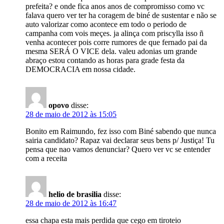
prefeita? e onde fica anos anos de compromisso como vc
falava quero ver ter ha coragem de biné de sustentar e não se
auto valorizar como acontece em todo o periodo de
campanha com vois meçes. ja alinça com priscylla isso ñ
venha acontecer pois corre rumores de que fernado pai da
mesma SERÁ O VICE dela. valeu adonias um grande
abraço estou contando as horas para grade festa da
DEMOCRACIA em nossa cidade.
opovo
disse:
28 de maio de 2012 às 15:05
Bonito em Raimundo, fez isso com Biné sabendo que nunca
sairia candidato? Rapaz vai declarar seus bens p/ Justiça! Tu
pensa que nao vamos denunciar? Quero ver vc se entender
com a receita
helio de brasilia
disse:
28 de maio de 2012 às 16:47
essa chapa esta mais perdida que cego em tiroteio