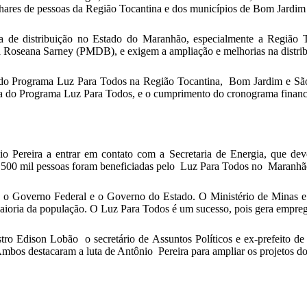
milhares de pessoas da Região Tocantina e dos municípios de Bom Jard
ma de distribuição no Estado do Maranhão, especialmente a Região
 Roseana Sarney (PMDB), e exigem a ampliação e melhorias na distribu
os do Programa Luz Para Todos na Região Tocantina, Bom Jardim e Sã
mada do Programa Luz Para Todos, e o cumprimento do cronograma financei
io Pereira a entrar em contato com a Secretaria de Energia, que de
 500 mil pessoas foram beneficiadas pelo Luz Para Todos no Maranh
o Governo Federal e o Governo do Estado. O Ministério de Minas e En
oria da população. O Luz Para Todos é um sucesso, pois gera empregos
o Edison Lobão o secretário de Assuntos Políticos e ex-prefeito de
mbos destacaram a luta de Antônio Pereira para ampliar os projetos