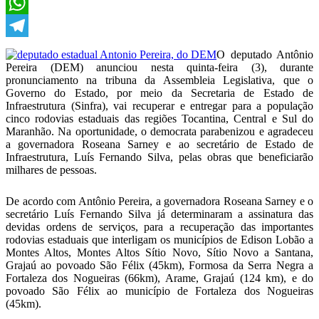
X
WhatsApp
Telegram
O deputado Antônio
Pereira (DEM) anunciou nesta quinta-feira (3), durante
pronunciamento na tribuna da Assembleia Legislativa, que o
Governo do Estado, por meio da Secretaria de Estado de
Infraestrutura (Sinfra), vai recuperar e entregar para a população
cinco rodovias estaduais das regiões Tocantina, Central e Sul do
Maranhão. Na oportunidade, o democrata parabenizou e agradeceu
a governadora Roseana Sarney e ao secretário de Estado de
Infraestrutura, Luís Fernando Silva, pelas obras que beneficiarão
milhares de pessoas.
De acordo com Antônio Pereira, a governadora Roseana Sarney e o
secretário Luís Fernando Silva já determinaram a assinatura das
devidas ordens de serviços, para a recuperação das importantes
rodovias estaduais que interligam os municípios de Edison Lobão a
Montes Altos, Montes Altos Sítio Novo, Sítio Novo a Santana,
Grajaú ao povoado São Félix (45km), Formosa da Serra Negra a
Fortaleza dos Nogueiras (66km), Arame, Grajaú (124 km), e do
povoado São Félix ao município de Fortaleza dos Nogueiras
(45km).