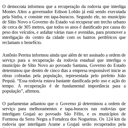
O democrata informou que a recuperação da rodovia que interliga
Montes Altos a governador Edison Lobão já está sendo executada
pela Sinfra, e consiste em tapa-buracos. Segundo ele, no município
de Sítio Novo o Governo do Estado vai recuperar um trecho urbano
de cerca de 305 metros, que todos os anos é danificado por causa do
peso dos veículos, e asfaltar várias ruas e avenidas, para promover a
interligação do centro da cidade com os bairros periféricos que
reclamam o benefício.
Antônio Pereira informou ainda que além de ter assinado a ordem de
serviço para a recuperação da rodovia estadual que interliga o
município de Sítio Novo ao povoado Santana, Governo do Estado
determinou que dentro de cinco dias a empresa responsável inicie as
obras cobradas pela população, representada pelo prefeito João
Pequiá. “Essa rodovia estava bastante danificada pelo uso e ação do
tempo. A recuperação é de fundamental importância para a
população”, afirmou.
O parlamentar adiantou que o Governo já determinou a ordem de
serviço para melhoramentos e tapa-buracos nas rodovias que
interligam Grajaú ao povoado São Félix, e os municípios de
Formosa da Serra Negra a Fortaleza dos Nogueiras. Os 124 km da
rodovia que interligam Arame a Grajaú serão recuperados pela