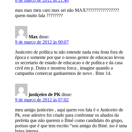
8 de março de 2012 às 21:40
max max meu caro max sei não MAX????????????????
quem muito fala ????????
Max
disse:
9 de março de 2012 às 00:07
Justiceiro de política tu não entende nada esta festa fora de
época e somente por que o nosso gestor de educacao levou
os secretario de estado de educacao o de política e da casa
civil em p. Dutra e mostrou forca , imagine quando a
campanha comercar ganharemos de novo . Bine 14.
justiçeiro de PK
disse:
9 de março de 2012 às 07:02
meu amigo justiceiro , aqui quem vos fala é o Justiceiro de
Pk, esse adesivo foi criado para confrontar os aliados da
prefeita que não querem o Biné como candidato do grupo,
porisso que é que tem escrito “sou amigo do Biné. iso é uma
briga interna.