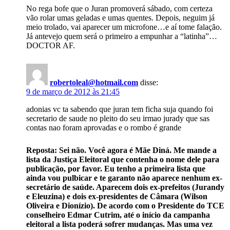
No rega bofe que o Juran promoverá sábado, com certeza
vão rolar umas geladas e umas quentes. Depois, neguim já
meio trolado, vai aparecer um microfone…e aí tome falação.
Já antevejo quem será o primeiro a empunhar a “latinha”…
DOCTOR AF.
robertoleal@hotmail.com
disse:
9 de março de 2012 às 21:45
adonias vc ta sabendo que juran tem ficha suja quando foi
secretario de saude no pleito do seu irmao jurady que sas
contas nao foram aprovadas e o rombo é grande
Reposta: Sei não. Você agora é Mãe Diná. Me mande a
lista da Justiça Eleitoral que contenha o nome dele para
publicação, por favor. Eu tenho a primeira lista que
ainda vou pulbicar e te garanto não aparece nenhum ex-
secretário de saúde. Aparecem dois ex-prefeitos (Jurandy
e Eleuzina) e dois ex-presidentes de Câmara (Wilson
Oliveira e Dionízio). De acordo com o Presidente do TCE
conselheiro Edmar Cutrim, até o início da campanha
eleitoral a lista poderá sofrer mudanças. Mas uma vez