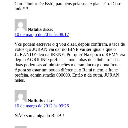
Caro ‘Júnior De Bsb’, parabéns pela sua explanação. Disse
tudo!!!!
Natália
disse:
10 de março de 2012 às 08:17
Vcs podem escrever o q vou dizer, depois confiram, a taca de
votos q o JURAN vai dar no BINÉ vai ser igual a que o
JURANDY deu na IRENE. Por que? Na época o REMY era
dep. o AGRIPINO pref. e as montanhas de “dinheiro” das
duas poderosas administrações n deram lucro p dona Irene.
Agora só estar um pouco diferente, o Remi n tem, a Irene
prefeita, administração 000000. Então n dá outra, JURAN
neles.
Nathaly
disse:
10 de março de 2012 às 09:26
NÃO sou amiga do Biné!!!