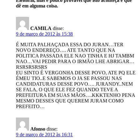
Eleitoral, mas é pouco provável que isto aconteça e que
dê em alguma coisa.
CAMILA
disse:
9 de março de 2012 às 15:38
É MUITA PALHAÇADA ESSA DO JURAN…TER
NOVO ENDEREÇO…. ATE TANTO QUE NA
POLITICA PASSADA ELE NAO TINHA E HJ TAMBM
NAO…VAI PEDIR PARA O IRMÃO LHE ABRIGAR…
RSRSRSRSRS
EU SINTO É VERGONHA DESSE POVO, ATE PQ ELE
ÉMEU TIO..E SABEMOS O JA SE PASSOU NAS
CANDIDATURAS DESSE POVO…. JURANDY..NEM
SE FALA, O QUE ELE FEZ QUANDO TEVE A
PREFEITURA EM SUAS MÃOS….KKKTENHO PENA
MESMO DESSES QUE QUEREM JURAM COMO
PREFEITO…
Afonso
disse:
9 de março de 2012 às 16:31