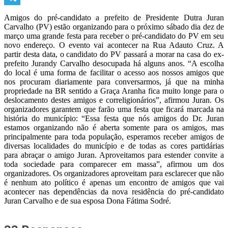
Telegram
Amigos do pré-candidato a prefeito de Presidente Dutra Juran
Carvalho (PV) estão organizando para o próximo sábado dia dez de
março uma grande festa para receber o pré-candidato do PV em seu
novo endereço. O evento vai acontecer na Rua Adauto Cruz. A
partir desta data, o candidato do PV passará a morar na casa do ex-
prefeito Jurandy Carvalho desocupada há alguns anos. “A escolha
do local é uma forma de facilitar o acesso aos nossos amigos que
nos procuram diariamente para conversarmos, já que na minha
propriedade na BR sentido a Graça Aranha fica muito longe para o
deslocamento destes amigos e correligionários”, afirmou Juran. Os
organizadores garantem que farão uma festa que ficará marcada na
história do município: “Essa festa que nós amigos do Dr. Juran
estamos organizando não é aberta somente para os amigos, mas
principalmente para toda população, esperamos receber amigos de
diversas localidades do município e de todas as cores partidárias
para abraçar o amigo Juran. Aproveitamos para estender convite a
toda sociedade para comparecer em massa”, afirmou um dos
organizadores. Os organizadores aproveitam para esclarecer que não
é nenhum ato político é apenas um encontro de amigos que vai
acontecer nas dependências da nova residência do pré-candidato
Juran Carvalho e de sua esposa Dona Fátima Sodré.