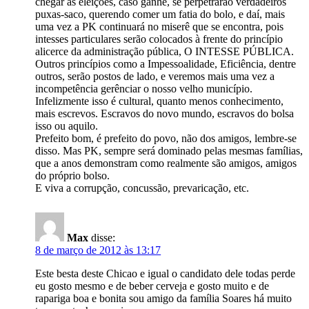
chegar as eleições, caso ganhe, se perpetrarão verdadeiros
puxas-saco, querendo comer um fatia do bolo, e daí, mais
uma vez a PK continuará no miserê que se encontra, pois
intesses particulares serão colocados à frente do princípio
alicerce da administração pública, O INTESSE PÚBLICA.
Outros princípios como a Impessoalidade, Eficiência, dentre
outros, serão postos de lado, e veremos mais uma vez a
incompetência gerênciar o nosso velho município.
Infelizmente isso é cultural, quanto menos conhecimento,
mais escrevos. Escravos do novo mundo, escravos do bolsa
isso ou aquilo.
Prefeito bom, é prefeito do povo, não dos amigos, lembre-se
disso. Mas PK, sempre será dominado pelas mesmas famílias,
que a anos demonstram como realmente são amigos, amigos
do próprio bolso.
E viva a corrupção, concussão, prevaricação, etc.
Max
disse:
8 de março de 2012 às 13:17
Este besta deste Chicao e igual o candidato dele todas perde
eu gosto mesmo e de beber cerveja e gosto muito e de
rapariga boa e bonita sou amigo da família Soares há muito