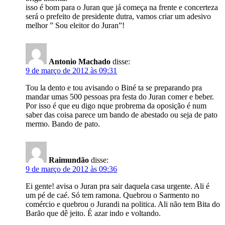
isso é bom para o Juran que já começa na frente e concerteza
será o prefeito de presidente dutra, vamos criar um adesivo
melhor ” Sou eleitor do Juran”!
Antonio Machado
disse:
9 de março de 2012 às 09:31
Tou la dento e tou avisando o Biné ta se preparando pra
mandar umas 500 pessoas pra festa do Juran comer e beber.
Por isso é que eu digo nque probrema da oposição é num
saber das coisa parece um bando de abestado ou seja de pato
mermo. Bando de pato.
Raimundão
disse:
9 de março de 2012 às 09:36
Ei gente! avisa o Juran pra sair daquela casa urgente. Ali é
um pé de caé. Só tem ramona. Quebrou o Sarmento no
comércio e quebrou o Jurandi na politica. Ali não tem Bita do
Barão que dê jeito. É azar indo e voltando.