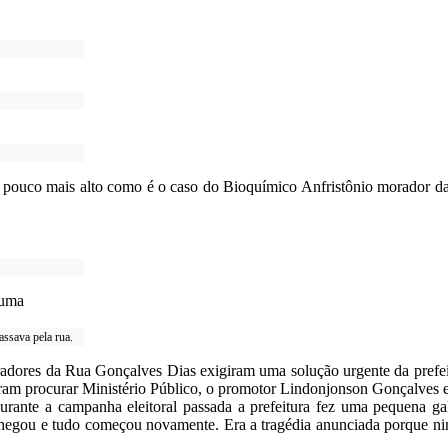
pouco mais alto como é o caso do Bioquímico Anfristônio morador da 
assava pela rua.
dores da Rua Gonçalves Dias exigiram uma solução urgente da prefei
veram procurar Ministério Público, o promotor Lindonjonson Gonçalves 
urante a campanha eleitoral passada a prefeitura fez uma pequena ga
chegou e tudo começou novamente. Era a tragédia anunciada porque ning