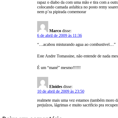
rapaz o diabo da com uma mão e tira com a outr
colocando camada asfaltica no posto remy soar
nem p´ra pipirada comemorar
Marco
disse:
6 de abril de 2009 às 11:36
“…acabou misturando agua ao combustivel…”
Este Andre Tomassine, não entende de nada mesmo
É um “mané” mesmo!!!!!!
Eloides
disse:
10 de abril de 2009 às 23:50
realmete mais uma vez estamos (também moro da 
prejuízos, lágrimas e muito sacrificio pra recupe