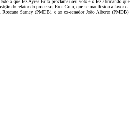
tado o que fez Ayres Brito proclamar seu voto e o fez afirmando que
sição do relator do processo, Eros Grau, que se manifestou a favor da
ora Roseana Sarney (PMDB), e ao ex-senador João Alberto (PMDB),