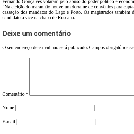
Fernando Gonçalves votaram pelo abuso do poder político e econômic
“Na eleição do maranhão houve um derrame de convênios para captação 
cassação dos mandatos do Lago e Porto. Os magistrados também d
candidato a vice na chapa de Roseana.
Deixe um comentário
O seu endereço de e-mail não será publicado.
Campos obrigatórios s
Comentário
*
Nome
E-mail