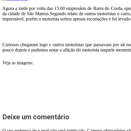
Agora a tarde por volta das 15:00 empresário de Barra do Corda, que
da cidade de São Mateus.Segundo relato de outros motoristas o carro
imprestável, porém o motorista sofreu apenas escoriações e foi levad
Curiosos chegaram logo e outros motoristas que passavam por ali no
pouco depois e pudemos notar a aflição do motorista naquele moment
Veja as imagens:
Deixe um comentário
O seu endereço de e-mail não será publicado.
Campos obrigatórios s