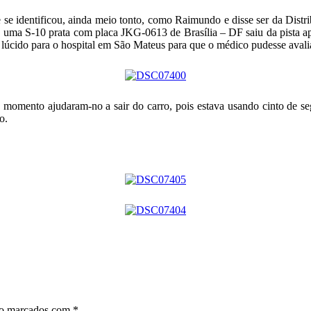
 se identificou, ainda meio tonto, como Raimundo e disse ser da Dist
, uma S-10 prata com placa JKG-0613 de Brasília – DF saiu da pista ap
o lúcido para o hospital em São Mateus para que o médico pudesse avali
 momento ajudaram-no a sair do carro, pois estava usando cinto de s
o.
ão marcados com
*