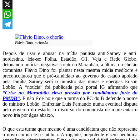
Facebook
X
WhatsApp
Telegram
Flávio Dino, o chorão
Depois de usar e abusar na mídia paulista anti-Sarney e anti-
nordestina, leia-se; Folha, Estadão, G1, Veja e Rede Globo,
detonando notícias negativas contra o Maranhão, a última do chefão
comunista Flávio Dino foi plantar nesta mesma mídia medíocre e
preconceituosa que o pré-candidato ao governo do estado apoiado
pela família Sarney será o ministro das minas e energias Edson
Lobão. A “notícia” foi publicada pelo portal IG afirmando que
“Crise no Maranhão eleva pressão por candidatura forte do
PMDB”
. E não é de hoje que a turma do PC do B defende o nome
do ministro Lobão. Enfrentar Luis Fernando numa eventual disputa
pelo governo do estado, o discurso do comunista de representar o
novo iria por água abaixo.
O que esta turma quer mesmo é uma candidatura que não represente
o novo como ele se intitula. Arrogante, prepotente e sem nenhuma