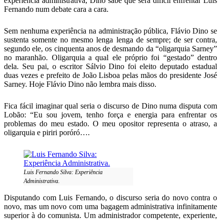
experiência administrativa, Dino sabe que será difícil enfrentar Luis
Fernando num debate cara a cara.
Sem nenhuma experiência na administração pública, Flávio Dino se
sustenta somente no mesmo lenga lenga de sempre; de ser contra,
segundo ele, os cinquenta anos de desmando da “oligarquia Sarney”
no maranhão. Oligarquia a qual ele próprio foi “gestado” dentro
dela. Seu pai, o escritor Sálvio Dino foi eleito deputado estadual
duas vezes e prefeito de João Lisboa pelas mãos do presidente José
Sarney. Hoje Flávio Dino não lembra mais disso.
Fica fácil imaginar qual seria o discurso de Dino numa disputa com
Lobão: “Eu sou jovem, tenho força e energia para enfrentar os
problemas do meu estado. O meu opositor representa o atraso, a
oligarquia e piriri poróró….
Luis Fernando Silva: Experiência
Administrativa.
Disputando com Luis Fernando, o discurso seria do novo contra o
novo, mas um novo com uma bagagem administrativa infinitamente
superior à do comunista. Um administrador competente, experiente,