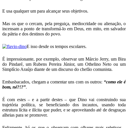
E usa qualquer um para alcançar seus objetivos.
Mas os que o cercam, pela preguiça, mediocridade ou alienação, o
incensam a ponto de transformá-lo em Deus, em mito, em salvador
da pátria e dos destinos do povo.
E isso desde os tempos escolares.
É impressionante, por exemplo, observar um Márcio Jerry, um Bira
do Pindaré, um Rubens Pereira Júnior, um Othelino Neto ou um
Simplício Araújo diante de um discurso do chefão comunista.
Embasbacados, chegam a comentar uns com os outros:
“como ele é
bom, né?!?”
.
É com estes – e a partir destes – que Dino vai construindo sua
trajetória política, se beneficiando dos incautos, usando toda
estrutura lícita e ilícita que puder, e se aproveitando até de desgraças
alheias para se promover.
Felizmente, há os que o observam com olhares mais seletivos –