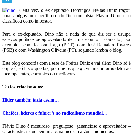
Telegram
Certa vez, o ex-deputado Domingos Freitas Diniz traçou
para amigos um perfil do chefão comunista Flávio Dino e o
classificou como impostor.
Para o ex-deputado, Dino não é nada do que diz ser e usurpa
espaços políticos se aproveitando de um de outro – c0mo foi, por
exemplo, com Jackson Lago (PDT), com José Reinaldo Tavares
(PSB) e com Washington Oliveira (PT), segundo lembra o blog.
Este blog concorda com a tese de Freitas Diniz e vai além: Dino só é
o que é, só faz o que faz, por que os que gravitam em torno dele são
incompetentes, corruptos ou medíocres.
Textos relacionados:
Hitler também fazia assim…
Chefões, líderes e fuhrer’s no radicalismo mundial…
Flávio Dino é mentiroso, preguiçoso, ganancioso e aproveitador –
características que beiram a canalhice em alguns momentos.