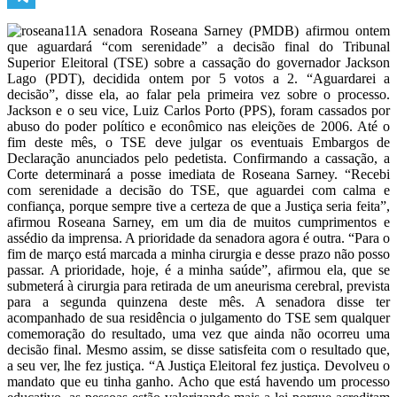
Telegram
A senadora Roseana Sarney (PMDB) afirmou ontem
que aguardará “com serenidade” a decisão final do Tribunal
Superior Eleitoral (TSE) sobre a cassação do governador Jackson
Lago (PDT), decidida ontem por 5 votos a 2. “Aguardarei a
decisão”, disse ela, ao falar pela primeira vez sobre o processo.
Jackson e o seu vice, Luiz Carlos Porto (PPS), foram cassados por
abuso do poder político e econômico nas eleições de 2006. Até o
fim deste mês, o TSE deve julgar os eventuais Embargos de
Declaração anunciados pelo pedetista. Confirmando a cassação, a
Corte determinará a posse imediata de Roseana Sarney. “Recebi
com serenidade a decisão do TSE, que aguardei com calma e
confiança, porque sempre tive a certeza de que a Justiça seria feita”,
afirmou Roseana Sarney, em um dia de muitos cumprimentos e
assédio da imprensa. A prioridade da senadora agora é outra. “Para o
fim de março está marcada a minha cirurgia e desse prazo não posso
passar. A prioridade, hoje, é a minha saúde”, afirmou ela, que se
submeterá à cirurgia para retirada de um aneurisma cerebral, prevista
para a segunda quinzena deste mês. A senadora disse ter
acompanhado de sua residência o julgamento do TSE sem qualquer
comemoração do resultado, uma vez que ainda não ocorreu uma
decisão final. Mesmo assim, se disse satisfeita com o resultado que,
a seu ver, lhe fez justiça. “A Justiça Eleitoral fez justiça. Devolveu o
mandato que eu tinha ganho. Acho que está havendo um processo