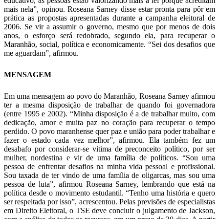
educativo, as pessoas estão valorizando mais a lei porque acreditam
mais nela”, opinou. Roseana Sarney disse estar pronta para pôr em
prática as propostas apresentadas durante a campanha eleitoral de
2006. Se vir a assumir o governo, mesmo que por menos de dois
anos, o esforço será redobrado, segundo ela, para recuperar o
Maranhão, social, política e economicamente. “Sei dos desafios que
me aguardam”, afirmou.
MENSAGEM
Em uma mensagem ao povo do Maranhão, Roseana Sarney afirmou
ter a mesma disposição de trabalhar de quando foi governadora
(entre 1995 e 2002). “Minha disposição é a de trabalhar muito, com
dedicação, amor e muita paz no coração para recuperar o tempo
perdido. O povo maranhense quer paz e união para poder trabalhar e
fazer o estado cada vez melhor”, afirmou. Ela também fez um
desabafo por considerar-se vítima de preconceito político, por ser
mulher, nordestina e vir de uma família de políticos. “Sou uma
pessoa de enfrentar desafios na minha vida pessoal e profissional.
Sou taxada de ter vindo de uma família de oligarcas, mas sou uma
pessoa de luta”, afirmou Roseana Sarney, lembrando que está na
política desde o movimento estudantil. “Tenho uma história e quero
ser respeitada por isso”, acrescentou. Pelas previsões de especialistas
em Direito Eleitoral, o TSE deve concluir o julgamento de Jackson,