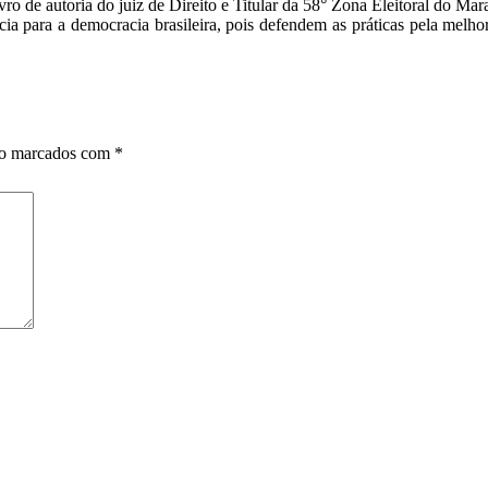
o de autoria do juiz de Direito e Titular da 58° Zona Eleitoral do Ma
ia para a democracia brasileira, pois defendem as práticas pela melh
ão marcados com
*