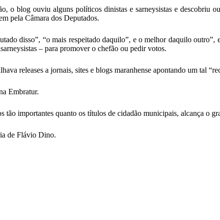
, o blog ouviu alguns políticos dinistas e sarneysistas e descobriu ou
gem pela Câmara dos Deputados.
do disso”, “o mais respeitado daquilo”, e o melhor daquilo outro”, e
tisarneysistas – para promover o chefão ou pedir votos.
alhava releases a jornais, sites e blogs maranhense apontando um tal “
na Embratur.
 tão importantes quanto os títulos de cidadão municipais, alcança o 
ria de Flávio Dino.