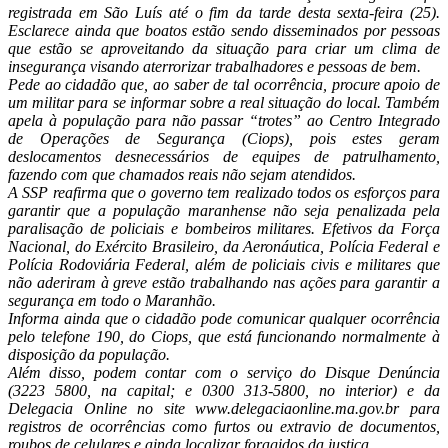
registrada em São Luís até o fim da tarde desta sexta-feira (25).
Esclarece ainda que boatos estão sendo disseminados por pessoas
que estão se aproveitando da situação para criar um clima de
insegurança visando aterrorizar trabalhadores e pessoas de bem.
Pede ao cidadão que, ao saber de tal ocorrência, procure apoio de
um militar para se informar sobre a real situação do local. Também
apela à população para não passar “trotes” ao Centro Integrado
de Operações de Segurança (Ciops), pois estes geram
deslocamentos desnecessários de equipes de patrulhamento,
fazendo com que chamados reais não sejam atendidos.
A SSP reafirma que o governo tem realizado todos os esforços para
garantir que a população maranhense não seja penalizada pela
paralisação de policiais e bombeiros militares. Efetivos da Força
Nacional, do Exército Brasileiro, da Aeronáutica, Polícia Federal e
Polícia Rodoviária Federal, além de policiais civis e militares que
não aderiram à greve estão trabalhando nas ações para garantir a
segurança em todo o Maranhão.
Informa ainda que o cidadão pode comunicar qualquer ocorrência
pelo telefone 190, do Ciops, que está funcionando normalmente à
disposição da população.
Além disso, podem contar com o serviço do Disque Denúncia
(3223 5800, na capital; e 0300 313-5800, no interior) e da
Delegacia Online no site www.delegaciaonline.ma.gov.br para
registros de ocorrências como furtos ou extravio de documentos,
roubos de celulares e ainda localizar foragidos da justiça.