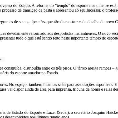
verno do Estado. A reforma do “templo” do esporte maranhense está em fa
rocesso de transição da pasta e apresentou ao seu sucessor, o professor
tegrantes de sua equipe e fez questão de mostrar cada detalhe do novo 
ues devidamente reformado aos desportistas maranhenses. O novo secret
 apresentar tudo o que está sendo feito neste importante templo do esp
s.
nstruída, distribuída entre os três pisos. O térreo abriga rampas – gar
stória do esporte amador no Estado.
ores. No espaço, também ficam as salas para associações esportivas. E
ues vai dispor ainda de área para imprensa, tribuna de honra e salas des
ia de Estado do Esporte e Lazer (Sedel), o secretário Joaquim Haickel
etos desenvolvidos nos últimos quatro anos.