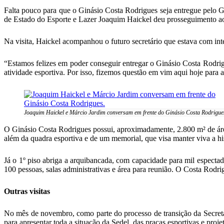
Falta pouco para que o Ginásio Costa Rodrigues seja entregue pelo Go
de Estado do Esporte e Lazer Joaquim Haickel deu prosseguimento ao p
Na visita, Haickel acompanhou o futuro secretário que estava com in
“Estamos felizes em poder conseguir entregar o Ginásio Costa Rodrig
atividade esportiva. Por isso, fizemos questão em vim aqui hoje para
Joaquim Haickel e Márcio Jardim conversam em frente do Ginásio Costa Rodrigue
O Ginásio Costa Rodrigues possui, aproximadamente, 2.800 m² de área co
além da quadra esportiva e de um memorial, que visa manter viva a hi
Já o 1º piso abriga a arquibancada, com capacidade para mil espectad
100 pessoas, salas administrativas e área para reunião. O Costa Rodrig
Outras visitas
No mês de novembro, como parte do processo de transição da Secretar
para apresentar toda a situação da Sedel, das praças esportivas e proj