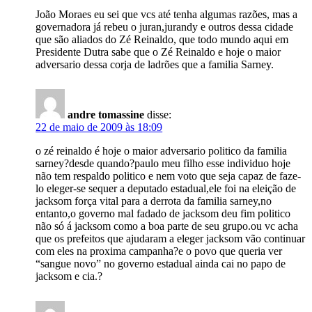
João Moraes eu sei que vcs até tenha algumas razões, mas a
governadora já rebeu o juran,jurandy e outros dessa cidade
que são aliados do Zé Reinaldo, que todo mundo aqui em
Presidente Dutra sabe que o Zé Reinaldo e hoje o maior
adversario dessa corja de ladrões que a familia Sarney.
andre tomassine
disse:
22 de maio de 2009 às 18:09
o zé reinaldo é hoje o maior adversario politico da familia
sarney?desde quando?paulo meu filho esse individuo hoje
não tem respaldo politico e nem voto que seja capaz de faze-
lo eleger-se sequer a deputado estadual,ele foi na eleição de
jacksom força vital para a derrota da familia sarney,no
entanto,o governo mal fadado de jacksom deu fim politico
não só á jacksom como a boa parte de seu grupo.ou vc acha
que os prefeitos que ajudaram a eleger jacksom vão continuar
com eles na proxima campanha?e o povo que queria ver
“sangue novo” no governo estadual ainda cai no papo de
jacksom e cia.?