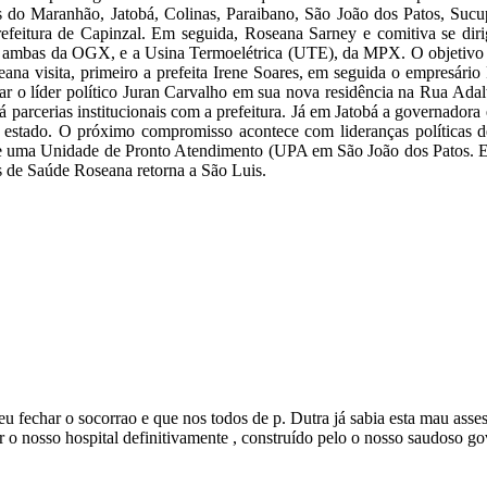
 do Maranhão, Jatobá, Colinas, Paraibano, São João dos Patos, Sucu
 prefeitura de Capinzal. Em seguida, Roseana Sarney e comitiva se dir
mbas da OGX, e a Usina Termoelétrica (UTE), da MPX. O objetivo é 
na visita, primeiro a prefeita Irene Soares, em seguida o empresário 
sitar o líder político Juran Carvalho em sua nova residência na Rua Ad
parcerias institucionais com a prefeitura. Já em Jatobá a governadora
stado. O próximo compromisso acontece com lideranças políticas de
 e uma Unidade de Pronto Atendimento (UPA em São João dos Patos. E
 de Saúde Roseana retorna a São Luis.
u fechar o socorrao e que nos todos de p. Dutra já sabia esta mau asse
r o nosso hospital definitivamente , construído pelo o nosso saudoso g