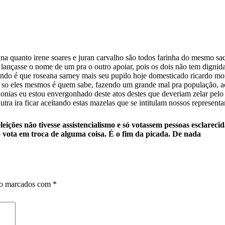
na quanto irene soares e juran carvalho são todos farinha do mesmo saco
 lançasse o nome de um pra o outro apoiar, pois os dois não tem digni
lando é que roseana sarney mais seu pupilo hoje domesticado ricardo mo
 so eles mesmos é quem sabe, fazendo um grande mal pra população, acon
donias eu estou envergonhado deste atos destes que deveriam zelar pelo
tra ira ficar aceitando estas mazelas que se intitulam nossos representan
eições não tivesse assistencialismo e só votassem pessoas esclareci
ó vota em troca de alguma coisa. É o fim da picada. De nada
ão marcados com
*