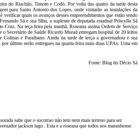
pira do Riachão, Timom e Codó. Por volta das quatro da tarde desta
igem para Santo Antonio dos Lopes, onde visitarão as instalações da
verificar quais os avanços desses empreendimentos que estão sendo
Fernando Sá e sua filha, a suplente de deputada estadual Priscylla Sá
alto Cruz. Na teça-feira pela manhã, Roseana assina Ordem de Serviço
 e o Secretário de Saúde Ricardo Murad entregam hospital de 20 leitos
 Colinas e Paraibano. Ainda na tarde de terça a governadora e sua
 por último serão entregues na quarta-feira mais duas UPAs. Uma em
Fonte: Blog do Décio Sá
ssorada sabe que o socorrao não tem nem mais terreno para ser
overnador jackson lago . Esta e a roseana que todos nos maranhense