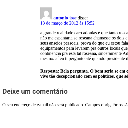
antonio jose
disse:
13 de março de 2012 às 15:52
a grande realidade caro adonias é que tanto rosea
não me espantaria se roseana chamasse os dois e
seus anseios pessoais, prova do que eu estou fa
equipamentos para levarem pra outros locais que
continencia pra esta tal roseana, sinceramente A
mesmo. aí eu ti pergunto até quando presidente du
Resposta: Bela pergunta. O bom seria se em el
vive tão decepcionado com os políticos, que s
Deixe um comentário
O seu endereço de e-mail não será publicado.
Campos obrigatórios s