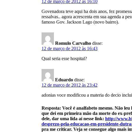
12 de março de 2012 às 16:10
Govenadora teve aqui ha dois anos, fez promess
ressalvas.. agora acrescenta em sua agenda a pess
famoso Gov. Jackson Lago (novo bairro).
Romulo Carvalho
disse:
12 de março de 2012 às 16:43
Qual seria esse hospital?
Eduardo
disse:
12 de março de 2012 às 23:42
adonias voce modificou a materia do decio incl
Resposta: Você é analfabeto mesmo. Não leu lá
que dei em primeira mão da morte do ex-prefe
dele, dar uma lida aí nesse link:
http://www.b
desprezo-pela-educacao-em-presidente-dutra
pra me criticar. Veja se consegue algo mais 