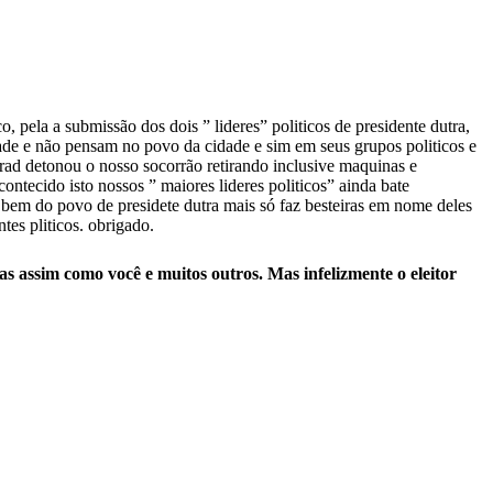
, pela a submissão dos dois ” lideres” politicos de presidente dutra,
dade e não pensam no povo da cidade e sim em seus grupos politicos e
rad detonou o nosso socorrão retirando inclusive maquinas e
tecido isto nossos ” maiores lideres politicos” ainda bate
 bem do povo de presidete dutra mais só faz besteiras em nome deles
tes pliticos. obrigado.
das assim como você e muitos outros. Mas infelizmente o eleitor