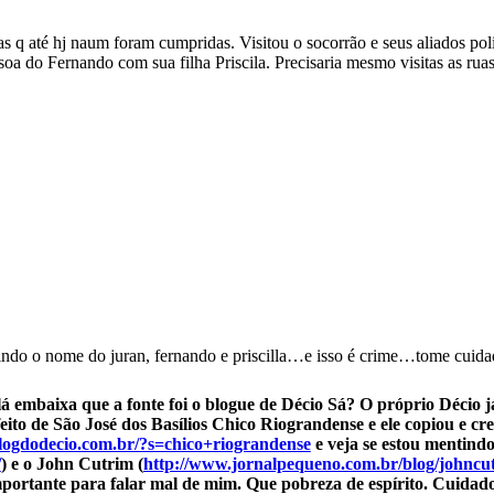
as q até hj naum foram cumpridas. Visitou o socorrão e seus aliados p
oa do Fernando com sua filha Priscila. Precisaria mesmo visitas as ruas e
uindo o nome do juran, fernando e priscilla…e isso é crime…tome cui
 embaixa que a fonte foi o blogue de Décio Sá? O próprio Décio já
ito de São José dos Basílios Chico Riograndense e ele copiou e cr
logdodecio.com.br/?s=chico+riograndense
e veja se estou mentind
/
) e o John Cutrim (
http://www.jornalpequeno.com.br/blog/johncu
importante para falar mal de mim. Que pobreza de espírito. Cuidado