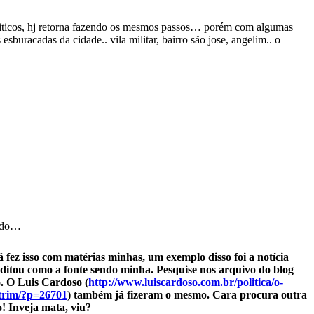
oliticos, hj retorna fazendo os mesmos passos… porém com algumas
sburacadas da cidade.. vila militar, bairro são jose, angelim.. o
dado…
 fez isso com matérias minhas, um exemplo disso foi a notícia
editou como a fonte sendo minha. Pesquise nos arquivo do blog
o. O Luis Cardoso (
http://www.luiscardoso.com.br/politica/o-
trim/?p=26701
) também já fizeram o mesmo. Cara procura outra
! Inveja mata, viu?