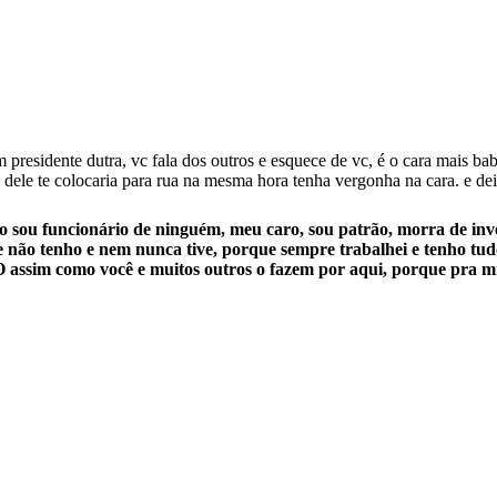
 presidente dutra, vc fala dos outros e esquece de vc, é o cara mais b
al dele te colocaria para rua na mesma hora tenha vergonha na cara. e de
 sou funcionário de ninguém, meu caro, sou patrão, morra de inve
e não tenho e nem nunca tive, porque sempre trabalhei e tenho tu
sim como você e muitos outros o fazem por aqui, porque pra mim 