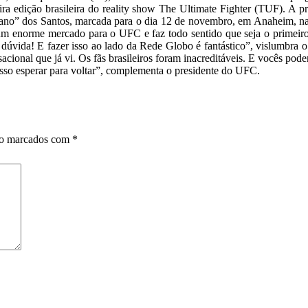
ira edição brasileira do reality show The Ultimate Fighter (TUF). A pr
gano” dos Santos, marcada para o dia 12 de novembro, em Anaheim, na
m enorme mercado para o UFC e faz todo sentido que seja o primeiro
dúvida! E fazer isso ao lado da Rede Globo é fantástico”, vislumbra 
cional que já vi. Os fãs brasileiros foram inacreditáveis. E vocês po
osso esperar para voltar”, complementa o presidente do UFC.
ão marcados com
*