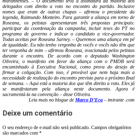
maranhenses. – O documento leva a assinatura da maioria dos
delegados com direito a voto no encontro do partido. Inclusive
nomes que eram de outras chapas – afirmou o presidente da
legenda, Raimundo Monteiro. Para garantir a aliança em torno de
Roseana, os petistas apresentaram três propostas principais:
participar da coordenação da campanha, incluir teses do PT no
programa de governo e indicar o candidato a vice-governador.
Todas aceitas por Roseana Sarney. – Queremos uma aliança em pé
de igualdade. Eu não tenho vergonha de vocês e vocês não têm que
ter vergonha de mim – afirmou Roseana, ovacionada pelos petistas
durante o encontro. De acordo com o deputado Washington
Oliveira, o manifesto em favor da aliança com o PMDB será
encaminhado à Executiva Nacional, como prova do desejo de
firmar a coligação. Com isso, é provável que nem haja mais a
necessidade de realização do encontro previsto para o próximo final
de semana. – Aqui está a maioria dos que têm direito a voto. Eles já
se manifestaram pela aliança neste documento. Agora é
sacramentá-la na convenção – disse Oliveira.
Leia mais no blogue de
Marco D’Eça
– imirante .com
Deixe um comentário
O seu endereço de e-mail não será publicado.
Campos obrigatórios
são marcados com
*