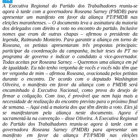
A Executiva Regional do Partido dos Trabalhadores reuniu-se
Telegram
agora à tarde com a governadora Roseana Sarney (PMDB) para
apresentar um manifesto em favor da aliança PT/PMDB nas
eleições maranhenses. – O documento leva a assinatura da maioria
dos delegados com direito a voto no encontro do partido. Inclusive
nomes que eram de outras chapas – afirmou o presidente da
legenda, Raimundo Monteiro. Para garantir a aliança em torno de
Roseana, os petistas apresentaram três propostas principais:
participar da coordenação da campanha, incluir teses do PT no
programa de governo e indicar o candidato a vice-governador.
Todas aceitas por Roseana Sarney. – Queremos uma aliança em pé
de igualdade. Eu não tenho vergonha de vocês e vocês não têm que
ter vergonha de mim – afirmou Roseana, ovacionada pelos petistas
durante o encontro. De acordo com o deputado Washington
Oliveira, o manifesto em favor da aliança com o PMDB será
encaminhado à Executiva Nacional, como prova do desejo de
firmar a coligação. Com isso, é provável que nem haja mais a
necessidade de realização do encontro previsto para o próximo final
de semana. – Aqui está a maioria dos que têm direito a voto. Eles já
se manifestaram pela aliança neste documento. Agora é
sacramentá-la na convenção – disse Oliveira. A Executiva Regional
do Partido dos Trabalhadores reuniu-se agora à tarde com a
governadora Roseana Sarney (PMDB) para apresentar um
manifesto em favor da aliança PT/PMDB nas eleições