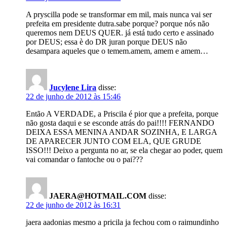
A pryscilla pode se transformar em mil, mais nunca vai ser
prefeita em presidente dutra.sabe porque? porque nós não
queremos nem DEUS QUER. já está tudo certo e assinado
por DEUS; essa è do DR juran porque DEUS não
desampara aqueles que o temem.amem, amem e amem…
Jucylene Lira
disse:
22 de junho de 2012 às 15:46
Então A VERDADE, a Priscila é pior que a prefeita, porque
não gosta daqui e se esconde atrás do pai!!!! FERNANDO
DEIXA ESSA MENINA ANDAR SOZINHA, E LARGA
DE APARECER JUNTO COM ELA, QUE GRUDE
ISSO!!! Deixo a pergunta no ar, se ela chegar ao poder, quem
vai comandar o fantoche ou o pai???
JAERA@HOTMAIL.COM
disse:
22 de junho de 2012 às 16:31
jaera aadonias mesmo a pricila ja fechou com o raimundinho