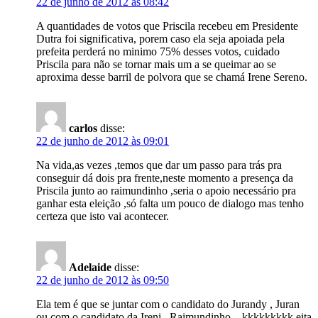
22 de junho de 2012 às 08:42
A quantidades de votos que Priscila recebeu em Presidente
Dutra foi significativa, porem caso ela seja apoiada pela
prefeita perderá no minimo 75% desses votos, cuidado
Priscila para não se tornar mais um a se queimar ao se
aproxima desse barril de polvora que se chamá Irene Sereno.
carlos
disse:
22 de junho de 2012 às 09:01
Na vida,as vezes ,temos que dar um passo para trás pra
conseguir dá dois pra frente,neste momento a presença da
Priscila junto ao raimundinho ,seria o apoio necessário pra
ganhar esta eleição ,só falta um pouco de dialogo mas tenho
certeza que isto vai acontecer.
Adelaide
disse:
22 de junho de 2012 às 09:50
Ela tem é que se juntar com o candidato do Jurandy , Juran
ou com o candidato da Ireni , Raimundinho .. kkkkkkkkk eita