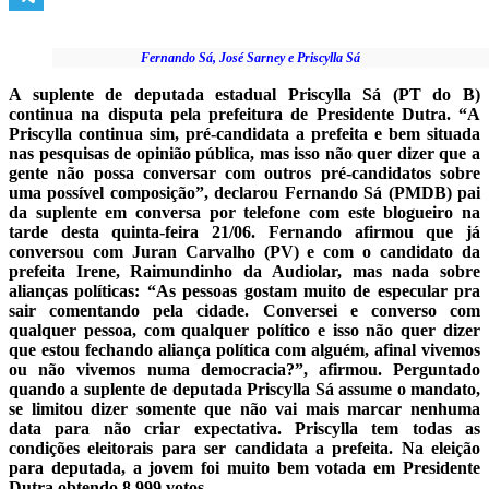
Telegram
Fernando Sá, José Sarney e Priscylla Sá
A suplente de deputada estadual Priscylla Sá (PT do B)
continua na disputa pela prefeitura de Presidente Dutra. “A
Priscylla continua sim, pré-candidata a prefeita e bem situada
nas pesquisas de opinião pública, mas isso não quer dizer que a
gente não possa conversar com outros pré-candidatos sobre
uma possível composição”, declarou Fernando Sá (PMDB) pai
da suplente em conversa por telefone com este blogueiro na
tarde desta quinta-feira 21/06. Fernando afirmou que já
conversou com Juran Carvalho (PV) e com o candidato da
prefeita Irene, Raimundinho da Audiolar, mas nada sobre
alianças políticas: “As pessoas gostam muito de especular pra
sair comentando pela cidade. Conversei e converso com
qualquer pessoa, com qualquer político e isso não quer dizer
que estou fechando aliança política com alguém, afinal vivemos
ou não vivemos numa democracia?”, afirmou. Perguntado
quando a suplente de deputada Priscylla Sá assume o mandato,
se limitou dizer somente que não vai mais marcar nenhuma
data para não criar expectativa. Priscylla tem todas as
condições eleitorais para ser candidata a prefeita. Na eleição
para deputada, a jovem foi muito bem votada em Presidente
Dutra obtendo 8.999 votos.