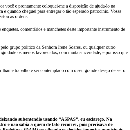
por você e prontamente coloquei-me a disposição de ajuda-lo na
ra e quando cheguei para entregar o tão esperado patrocinio, Vossa
stou as ordens.
de enquetes, comentários e manchetes deste importante instrumento de
 pelo grupo politico da Senhora Irene Soares, ou qualquer outro
dignidade os menos favorecidos, com muita sinceridade, e por isso que
brilhante trabalho e ser contemplado com o seu grande desejo de ser o
r deixando subentendio usando “ASPAS”, eu esclareço. Na
ro e não sabia a quem de fato recorrer, pois precisava de
s da Prefeitura (DAM) recolhendo os devidos impostos municipais