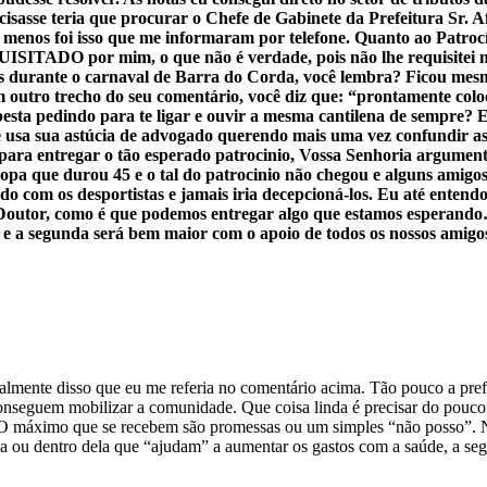
ecisasse teria que procurar o Chefe de Gabinete da Prefeitura Sr. 
o menos foi isso que me informaram por telefone. Quanto ao Patrocí
ITADO por mim, o que não é verdade, pois não lhe requisitei n
rante o carnaval de Barra do Corda, você lembra? Ficou mesmo 
Em outro trecho do seu comentário, você diz que: “prontamente col
e besta pedindo para te ligar e ouvir a mesma cantilena de sempre?
ê usa sua astúcia de advogado querendo mais uma vez confundir as 
 para entregar o tão esperado patrocinio, Vossa Senhoria argumen
copa que durou 45 e o tal do patrocinio não chegou e alguns amigo
o com os desportistas e jamais iria decepcioná-los. Eu até entendo
”, Doutor, como é que podemos entregar algo que estamos espe
 e a segunda será bem maior com o apoio de todos os nossos amigo
mente disso que eu me referia no comentário acima. Tão pouco a prefeit
nseguem mobilizar a comunidade. Que coisa linda é precisar do pouco 
 O máximo que se recebem são promessas ou um simples “não posso”. N
 ou dentro dela que “ajudam” a aumentar os gastos com a saúde, a segu