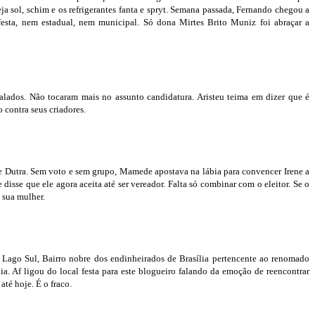
a sol, schim e os refrigerantes fanta e spryt. Semana passada, Fernando chegou a
festa, nem estadual, nem municipal. Só dona Mirtes Brito Muniz foi abraçar a
alados. Não tocaram mais no assunto candidatura. Aristeu teima em dizer que é
 contra seus criadores.
nte Dutra. Sem voto e sem grupo, Mamede apostava na lábia para convencer Irene a
isse que ele agora aceita até ser vereador. Falta só combinar com o eleitor. Se o
 sua mulher.
Lago Sul, Bairro nobre dos endinheirados de Brasília pertencente ao renomado
a. Af ligou do local festa para este blogueiro falando da emoção de reencontrar
té hoje. É o fraco.