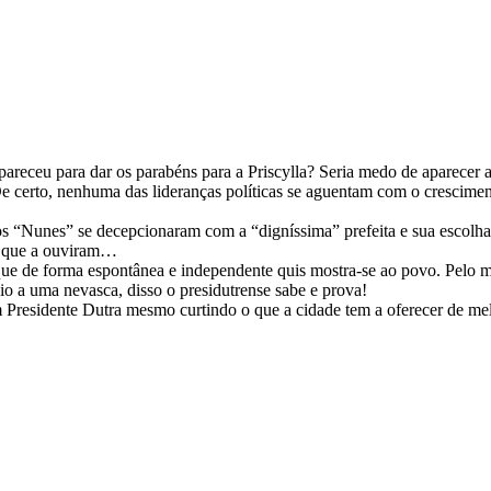
apareceu para dar os parabéns para a Priscylla? Seria medo de aparece
De certo, nenhuma das lideranças políticas se aguentam com o crescimen
 “Nunes” se decepcionaram com a “digníssima” prefeita e sua escolha 
em que a ouviram…
que de forma espontânea e independente quis mostra-se ao povo. Pelo 
io a uma nevasca, disso o presidutrense sabe e prova!
Presidente Dutra mesmo curtindo o que a cidade tem a oferecer de 