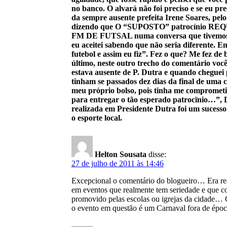
no banco. O alvará não foi preciso e se eu pr
da sempre ausente prefeita Irene Soares, pel
dizendo que O “SUPOSTO” patrocínio REQUIS
FM DE FUTSAL numa conversa que tivemos du
eu aceitei sabendo que não seria diferente. 
futebol e assim eu fiz”. Fez o que? Me fez d
último, neste outro trecho do comentário voc
estava ausente de P. Dutra e quando cheguei
tinham se passados dez dias da final de uma 
meu próprio bolso, pois tinha me comprometid
para entregar o tão esperado patrocïnio…
realizada em Presidente Dutra foi um sucesso
o esporte local.
Helton Sousata
disse:
27 de julho de 2011 às 14:46
Excepcional o comentário do blogueiro… Era real
em eventos que realmente tem seriedade e que co
promovido pelas escolas ou igrejas da cidade…
o evento em questão é um Carnaval fora de época