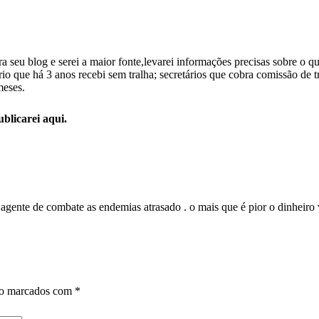
a seu blog e serei a maior fonte,levarei informações precisas sobre o q
io que há 3 anos recebi sem tralha; secretários que cobra comissão de t
meses.
blicarei aqui.
 agente de combate as endemias atrasado . o mais que é pior o dinheir
ão marcados com
*