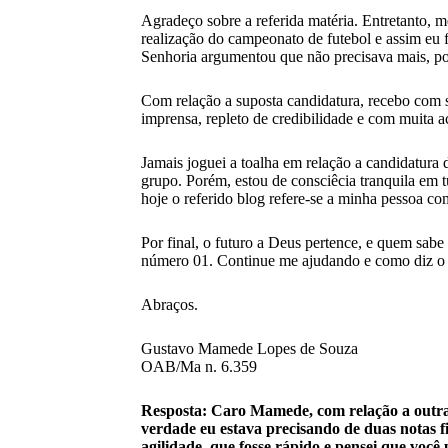
Agradeço sobre a referida matéria. Entretanto, m
realização do campeonato de futebol e assim eu f
Senhoria argumentou que não precisava mais, po
Com relação a suposta candidatura, recebo com su
imprensa, repleto de credibilidade e com muita 
Jamais joguei a toalha em relação a candidatura 
grupo. Porém, estou de consciêcia tranquila em 
hoje o referido blog refere-se a minha pessoa co
Por final, o futuro a Deus pertence, e quem sabe
número 01. Continue me ajudando e como diz 
Abraços.
Gustavo Mamede Lopes de Souza
OAB/Ma n. 6.359
Resposta: Caro Mamede, com relação a outra 
verdade eu estava precisando de duas notas f
agilidade, que fosse rápido e pensei que você