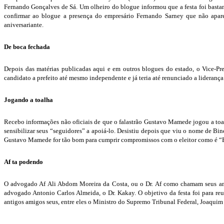
Fernando Gonçalves de Sá. Um olheiro do blogue informou que a festa foi bastant
confirmar ao blogue a presença do empresário Fernando Sarney que não aparec
aniversariante.
De boca fechada
Depois das matérias publicadas aqui e em outros blogues do estado, o Vice-Pr
candidato a prefeito até mesmo independente e já teria até renunciado a liderança
Jogando a toalha
Recebo informações não oficiais de que o falastrão Gustavo Mamede jogou a toalh
sensibilizar seus “seguidores” a apoiá-lo. Desistiu depois que viu o nome de Bin
Gustavo Mamede for tão bom para cumprir compromissos com o eleitor como é “BO
Af ta podendo
O advogado Af Ali Abdom Moreira da Costa, ou o Dr. Af como chamam seus amig
advogado Antonio Carlos Almeida, o Dr. Kakay. O objetivo da festa foi para reu
antigos amigos seus, entre eles o Ministro do Supremo Tribunal Federal, Joaquim