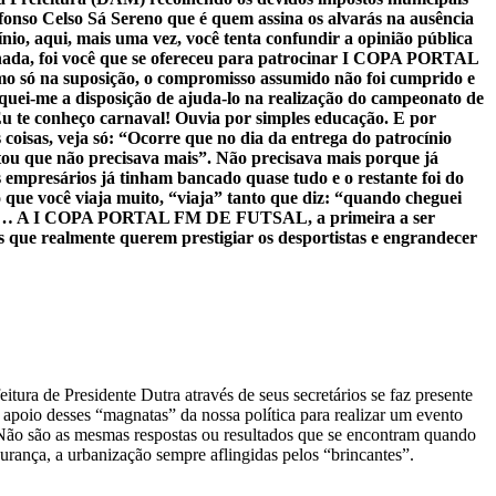
Afonso Celso Sá Sereno que é quem assina os alvarás na ausência
nio, aqui, mais uma vez, você tenta confundir a opinião pública
ada, foi você que se ofereceu para patrocinar I COPA PORTAL
só na suposição, o compromisso assumido não foi cumprido e
oquei-me a disposição de ajuda-lo na realização do campeonato de
 Eu te conheço carnaval! Ouvia por simples educação. E por
coisas, veja só: “Ocorre que no dia da entrega do patrocínio
tou que não precisava mais”. Não precisava mais porque já
s empresários já tinham bancado quase tudo e o restante foi do
 que você viaja muito, “viaja” tanto que diz: “quando cheguei
rando… A I COPA PORTAL FM DE FUTSAL, a primeira a ser
s que realmente querem prestigiar os desportistas e engrandecer
ura de Presidente Dutra através de seus secretários se faz presente
apoio desses “magnatas” da nossa política para realizar um evento
ão são as mesmas respostas ou resultados que se encontram quando
rança, a urbanização sempre aflingidas pelos “brincantes”.