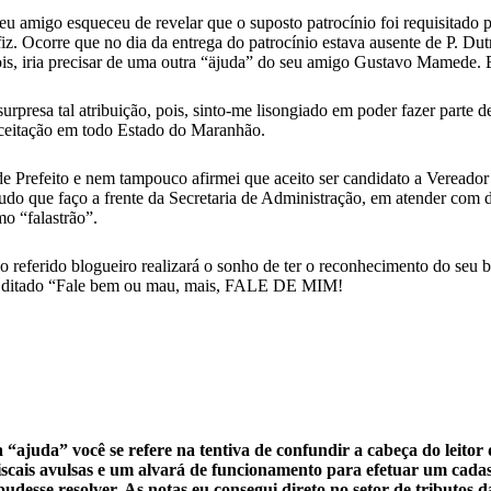
eu amigo esqueceu de revelar que o suposto patrocínio foi requisitado 
iz. Ocorre que no dia da entrega do patrocínio estava ausente de P. Dut
is, iria precisar de uma outra “äjuda” do seu amigo Gustavo Mamede. E
rpresa tal atribuição, pois, sinto-me lisongiado em poder fazer parte 
aceitação em todo Estado do Maranhão.
de Prefeito e nem tampouco afirmei que aceito ser candidato a Vereador
tudo que faço a frente da Secretaria de Administração, em atender com 
mo “falastrão”.
 o referido blogueiro realizará o sonho de ter o reconhecimento do seu 
o ditado “Fale bem ou mau, mais, FALE DE MIM!
“ajuda” você se refere na tentiva de confundir a cabeça do leito
iscais avulsas e um alvará de funcionamento para efetuar um cadast
 pudesse resolver. As notas eu consegui direto no setor de tributo