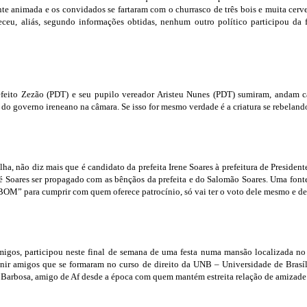
e animada e os convidados se fartaram com o churrasco de três bois e muita cervej
eu, aliás, segundo informações obtidas, nenhum outro político participou da 
efeito Zezão (PDT) e seu pupilo vereador Aristeu Nunes (PDT) sumiram, andam c
 do governo ireneano na câmara. Se isso for mesmo verdade é a criatura se rebelando
a, não diz mais que é candidato da prefeita Irene Soares à prefeitura de Preside
é Soares ser propagado com as bênçãos da prefeita e do Salomão Soares. Uma fonte d
M” para cumprir com quem oferece patrocínio, só vai ter o voto dele mesmo e de
os, participou neste final de semana de uma festa numa mansão localizada no 
nir amigos que se formaram no curso de direito da UNB – Universidade de Brasíli
 Barbosa, amigo de Af desde a época com quem mantém estreita relação de amizade a