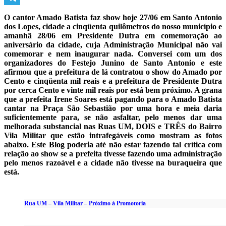
Telegram
O cantor Amado Batista faz show hoje 27/06 em Santo Antonio
dos Lopes, cidade a cinqüenta quilômetros do nosso município e
amanhã 28/06 em Presidente Dutra em comemoração ao
aniversário da cidade, cuja Administração Municipal não vai
comemorar e nem inaugurar nada. Conversei com um dos
organizadores do Festejo Junino de Santo Antonio e este
afirmou que a prefeitura de lá contratou o show do Amado por
Cento e cinqüenta mil reais e a prefeitura de Presidente Dutra
por cerca Cento e vinte mil reais por está bem próximo. A grana
que a prefeita Irene Soares está pagando para o Amado Batista
cantar na Praça São Sebastião por uma hora e meia daria
suficientemente para, se não asfaltar, pelo menos dar uma
melhorada substancial nas Ruas UM, DOIS e TRÊS do Bairro
Vila Militar que estão intrafegáveis como mostram as fotos
abaixo. Este Blog poderia até não estar fazendo tal crítica com
relação ao show se a prefeita tivesse fazendo uma administração
pelo menos razoável e a cidade não tivesse na buraqueira que
está.
Rua UM – Vila Militar – Próximo à Promotoria