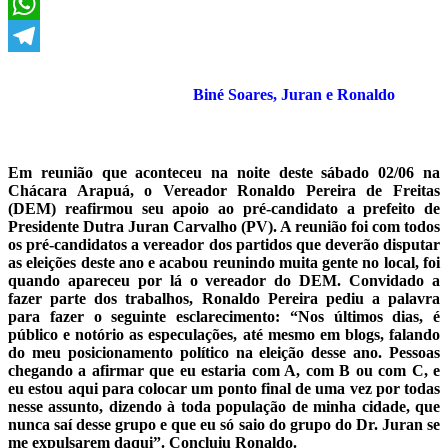
X
WhatsApp
Telegram
Biné Soares, Juran e Ronaldo
Em reunião que aconteceu na noite deste sábado 02/06 na
Chácara Arapuá, o Vereador Ronaldo Pereira de Freitas
(DEM) reafirmou seu apoio ao pré-candidato a prefeito de
Presidente Dutra Juran Carvalho (PV). A reunião foi com todos
os pré-candidatos a vereador dos partidos que deverão disputar
as eleições deste ano e acabou reunindo muita gente no local, foi
quando apareceu por lá o vereador do DEM. Convidado a
fazer parte dos trabalhos, Ronaldo Pereira pediu a palavra
para fazer o seguinte esclarecimento: “Nos últimos dias, é
público e notório as especulações, até mesmo em blogs, falando
do meu posicionamento político na eleição desse ano. Pessoas
chegando a afirmar que eu estaria com A, com B ou com C, e
eu estou aqui para colocar um ponto final de uma vez por todas
nesse assunto, dizendo à toda população de minha cidade, que
nunca saí desse grupo e que eu só saio do grupo do Dr. Juran se
me expulsarem daqui”. Concluiu Ronaldo.