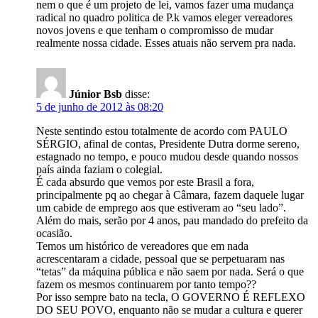
nem o que é um projeto de lei, vamos fazer uma mudança
radical no quadro politica de P.k vamos eleger vereadores
novos jovens e que tenham o compromisso de mudar
realmente nossa cidade. Esses atuais não servem pra nada.
Júnior Bsb
disse:
5 de junho de 2012 às 08:20
Neste sentindo estou totalmente de acordo com PAULO
SÉRGIO, afinal de contas, Presidente Dutra dorme sereno,
estagnado no tempo, e pouco mudou desde quando nossos
país ainda faziam o colegial.
É cada absurdo que vemos por este Brasil a fora,
principalmente pq ao chegar à Câmara, fazem daquele lugar
um cabide de emprego aos que estiveram ao “seu lado”.
Além do mais, serão por 4 anos, pau mandado do prefeito da
ocasião.
Temos um histórico de vereadores que em nada
acrescentaram a cidade, pessoal que se perpetuaram nas
“tetas” da máquina pública e não saem por nada. Será o que
fazem os mesmos continuarem por tanto tempo??
Por isso sempre bato na tecla, O GOVERNO É REFLEXO
DO SEU POVO, enquanto não se mudar a cultura e querer