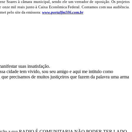
Irene Soares à câmara municipal, sendo ele um vereador de oposição. Os projetos
 e onze mil reais junto à Caixa Econômica Federal. Contamos com sua audiência.
net pelo site da emissora:
www.portalfm106.com.br
nifestar suas insatisfação.
ssa cidade tem vivido, sou seu amigo e aqui me intitulo como
ei que precisamos de muitos justiçeiros que fazem da palavra uma arma
ia a constiutição a sua RADIO É COMUNITARIA NÃO PODER TER LADO