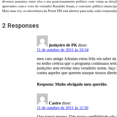
diversos assuntos, entre eles o seu posicionamento político com vistas as elei
aprovados com o voto do vereador Ronaldo foram, o concurso público municipal 
Mais uma vez, os microfones da Portal FM está abertos para toda, toda comunidad
2 Responses
justiçeiro de PK
disse:
11 de outubro de 2011 às 10:34
meu caro amigo Adonias estou feliz em saber da 
eu tenho certeza que o programa continuara seri
justiçeiro sem revelar meu veradeiro nome, faço 
contra aqueles que querem usurpar nossos direit
Resposta: Muito obrigado meu querido.
Castro
disse:
11 de outubro de 2011 às 11:50
Que jornal mesmo ??de maior credibilidade n