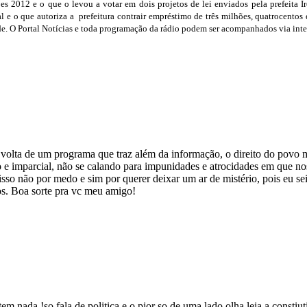
ções 2012 e o que o levou a votar em dois projetos de lei enviados pela prefeita 
e o que autoriza a prefeitura contrair empréstimo de três milhões, quatrocentos
e. O Portal Notícias e toda programação da rádio podem ser acompanhados via inter
volta de um programa que traz além da informação, o direito do povo ma
o e imparcial, não se calando para impunidades e atrocidades em que no
isso não por medo e sim por querer deixar um ar de mistério, pois eu s
os. Boa sorte pra vc meu amigo!
ão tem nada !so fala de politica e o pior so de uma lado olha le