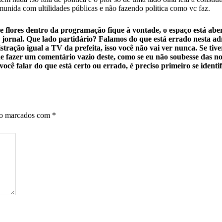
da com ultilidades públicas e não fazendo politica como vc faz.
de flores dentro da programação fique à vontade, o espaço está a
r jornal. Que lado partidário? Falamos do que está errado nesta 
tração igual a TV da prefeita, isso você não vai ver nunca. Se ti
 de fazer um comentário vazio deste, como se eu não soubesse das
ocê falar do que está certo ou errado, é preciso primeiro se identif
ão marcados com
*