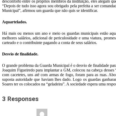
desconforto entre os próprios membros da instituição, eles alegam qu
“Depois de tudo isso agora sou obrigado pela prefeita a ser comanda
Municipal”, afirmou um guarda que não quis se identificar.
Aquartelados.
Há mais ou menos um ano e meio os guardas municipais estão aquart
melhores salários, adicional de periculosidade e uma viatura, prome
carteado e o contribuinte pagando a conta de seus salários.
Desvio de finalidade.
O grande problema da Guarda Municipal é o desvio de finalidade para 
Joaquim Figueiredo para implantar a GM, colocou na cabeça desses “
com cacetetes, uns até com armas de fogo, foram para as ruas. Ab
suposta autoridade que haviam lhes dado. Logo os guardas ganharam 
Soares ter os colocados na “geladeira”. A sociedade espera uma respo
3 Responses