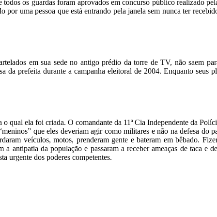
e todos os guardas foram aprovados em concurso público realizado pela
do por uma pessoa que está entrando pela janela sem nunca ter recebi
elados em sua sede no antigo prédio da torre de TV, não saem para t
ssa da prefeita durante a campanha eleitoral de 2004. Enquanto seus pl
o qual ela foi criada. O comandante da 11ª Cia Independente da Polícia
meninos” que eles deveriam agir como militares e não na defesa do p
ordaram veículos, motos, prenderam gente e bateram em bêbado. Fiz
a antipatia da população e passaram a receber ameaças de taca e de 
sta urgente dos poderes competentes.