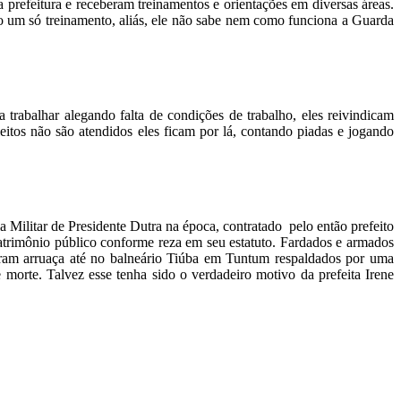
 prefeitura e receberam treinamentos e orientações em diversas áreas.
do um só treinamento, aliás, ele não sabe nem como funciona a Guarda
rabalhar alegando falta de condições de trabalho, eles reivindicam
eitos não são atendidos eles ficam por lá, contando piadas e jogando
 Militar de Presidente Dutra na época, contratado pelo então prefeito
atrimônio público conforme reza em seu estatuto. Fardados e armados
eram arruaça até no balneário Tiúba em Tuntum respaldados por uma
morte. Talvez esse tenha sido o verdadeiro motivo da prefeita Irene