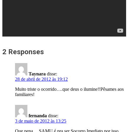
2 Responses
Taynara
disse:
28 de abril de 2012 às 19:12
Muito triste o ocorrido….que deus o ilumine!!Pêsames aos
familiares!
fernanda
disse:
3 de maio de 2012 às 13:25
Que pena… SAMU é pra ser Socorro Imediato por isso