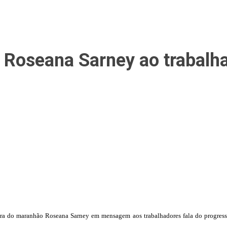
Roseana Sarney ao trabalh
a do maranhão Roseana Sarney em mensagem aos trabalhadores fala do progresso