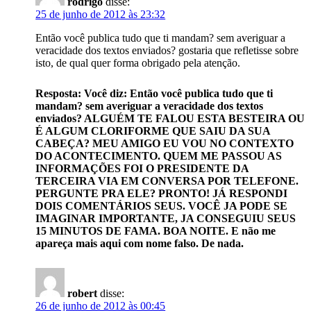
rodrigo
disse:
25 de junho de 2012 às 23:32
Então você publica tudo que ti mandam? sem averiguar a
veracidade dos textos enviados? gostaria que refletisse sobre
isto, de qual quer forma obrigado pela atenção.
Resposta: Você diz: Então você publica tudo que ti
mandam? sem averiguar a veracidade dos textos
enviados? ALGUÉM TE FALOU ESTA BESTEIRA OU
É ALGUM CLORIFORME QUE SAIU DA SUA
CABEÇA? MEU AMIGO EU VOU NO CONTEXTO
DO ACONTECIMENTO. QUEM ME PASSOU AS
INFORMAÇÕES FOI O PRESIDENTE DA
TERCEIRA VIA EM CONVERSA POR TELEFONE.
PERGUNTE PRA ELE? PRONTO! JÁ RESPONDI
DOIS COMENTÁRIOS SEUS. VOCÊ JA PODE SE
IMAGINAR IMPORTANTE, JA CONSEGUIU SEUS
15 MINUTOS DE FAMA. BOA NOITE. E não me
apareça mais aqui com nome falso. De nada.
robert
disse:
26 de junho de 2012 às 00:45