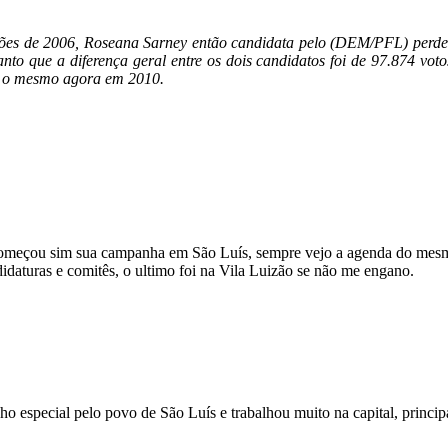
ões de 2006,
Roseana Sarney então candidata pelo (DEM/PFL) perdeu
o que a diferença geral entre os dois candidatos foi de 97.874 voto
tir o mesmo agora em 2010.
omeçou sim sua campanha em São Luís, sempre vejo a agenda do mesmo
idaturas e comitês, o ultimo foi na Vila Luizão se não me engano.
ho especial pelo povo de São Luís e trabalhou muito na capital, princi