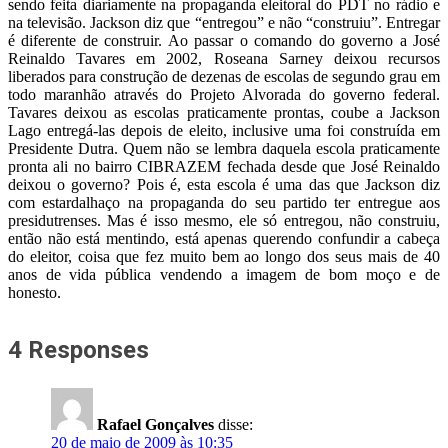
sendo feita diariamente na propaganda eleitoral do PDT no rádio e
na televisão. Jackson diz que “entregou” e não “construiu”. Entregar
é diferente de construir. Ao passar o comando do governo a José
Reinaldo Tavares em 2002, Roseana Sarney deixou recursos
liberados para construção de dezenas de escolas de segundo grau em
todo maranhão através do Projeto Alvorada do governo federal.
Tavares deixou as escolas praticamente prontas, coube a Jackson
Lago entregá-las depois de eleito, inclusive uma foi construída em
Presidente Dutra. Quem não se lembra daquela escola praticamente
pronta ali no bairro CIBRAZEM fechada desde que José Reinaldo
deixou o governo? Pois é, esta escola é uma das que Jackson diz
com estardalhaço na propaganda do seu partido ter entregue aos
presidutrenses. Mas é isso mesmo, ele só entregou, não construiu,
então não está mentindo, está apenas querendo confundir a cabeça
do eleitor, coisa que fez muito bem ao longo dos seus mais de 40
anos de vida pública vendendo a imagem de bom moço e de
honesto.
4 Responses
Rafael Gonçalves
disse:
20 de maio de 2009 às 10:35