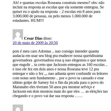
Ah! e quantas escolas Roseana construiu mesmo? obs: não
incluir na resposta as escolas que ela somente entregou. Se
quiser eu o ajudo na resposta – 2 escolas em 8 anos para
3.000.000 de pessoas, ou pelo menos 1.000.000 de
estudantes. HUM!!!
Cesar Dias
disse:
20 de maio de 2009 às 20:50
pois é meu caro Adonias .. nao consigo intender quanta
audacia em usar seu blog pra enaltecer nossa queridissima
governadora .governadora essa q nao elegemos e que temos
que engolir .. ta certo que Jacksom entregou as 160 escolas ..
e isso ele fez em dois anos e nossa Roseana teve 12 pra
entregar e não o fez ,,, nao adianta qerer confundir os leitores
com notas sem fundamento .. por o povo ta cansado e esse
ultimo golpe de Sarney foi o fim da picada para o povo do
Maranaho eles tiveram 50 anos pra mostrar sefviço e
Jacksom em dois mostrou mais do que eles … as eleições tao
chegando e o povo vai dar sua resposta ……