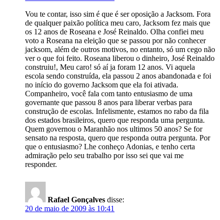
Vou te contar, isso sim é que é ser oposição a Jacksom. Fora
de qualquer paixão política meu caro, Jacksom fez mais que
os 12 anos de Roseana e José Reinaldo. Olha confiei meu
voto a Roseana na eleição que se passou por não conhecer
jacksom, além de outros motivos, no entanto, só um cego não
ver o que foi feito. Roseana liberou o dinheiro, José Reinaldo
construiu!, Meu caro! só aí ja foram 12 anos. Vi aquela
escola sendo construída, ela passou 2 anos abandonada e foi
no início do governo Jacksom que ela foi ativada.
Companheiro, você fala com tanto entusiasmo de uma
governante que passou 8 anos para liberar verbas para
construção de escolas. Infelismente, estamos no rabo da fila
dos estados brasileiros, quero que responda uma pergunta.
Quem governou o Maranhão nos ultimos 50 anos? Se for
sensato na resposta, quero que responda outra pergunta. Por
que o entusiasmo? Lhe conheço Adonias, e tenho certa
admiração pelo seu trabalho por isso sei que vai me
responder.
Rafael Gonçalves
disse:
20 de maio de 2009 às 10:41