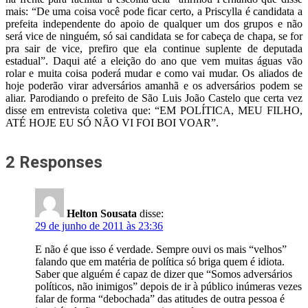
mais: “De uma coisa você pode ficar certo, a Priscylla é candidata a
prefeita independente do apoio de qualquer um dos grupos e não
será vice de ninguém, só sai candidata se for cabeça de chapa, se for
pra sair de vice, prefiro que ela continue suplente de deputada
estadual”. Daqui até a eleição do ano que vem muitas águas vão
rolar e muita coisa poderá mudar e como vai mudar. Os aliados de
hoje poderão virar adversários amanhã e os adversários podem se
aliar. Parodiando o prefeito de São Luis João Castelo que certa vez
disse em entrevista coletiva que: “EM POLÍTICA, MEU FILHO,
ATÉ HOJE EU SÓ NÃO VI FOI BOI VOAR”.
2 Responses
Helton Sousata
disse:
29 de junho de 2011 às 23:36
E não é que isso é verdade. Sempre ouvi os mais “velhos”
falando que em matéria de política só briga quem é idiota.
Saber que alguém é capaz de dizer que “Somos adversários
políticos, não inimigos” depois de ir à público inúmeras vezes
falar de forma “debochada” das atitudes de outra pessoa é