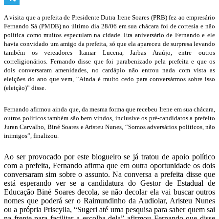
Telegram
A visita que a prefeita de Presidente Dutra Irene Soares (PRB) fez ao empresário
Fernando Sá (PMDB) no último dia 28/06 em sua chácara foi de cortesia e não
política como muitos especulam na cidade. Era aniversário de Fernando e ele
havia convidado um amigo da prefeita, só que ela apareceu de surpresa levando
também os vereadores Itamar Lucena, Jarbas Araújo, entre outros
correligionários. Fernando disse que foi parabenizado pela prefeita e que os
dois conversaram amenidades, no cardápio não entrou nada com vista as
eleições do ano que vem, “Ainda é muito cedo para conversármos sobre isso
(eleição)” disse.
Fernando afirmou ainda que, da mesma forma que recebeu Irene em sua chácara,
outros políticos também são bem vindos, inclusive os pré-candidatos a prefeito
Juran Carvalho, Biné Soares e Aristeu Nunes, “Somos adversários políticos, não
inimigos”, finalizou.
Ao ser provocado por este blogueiro se já tratou de apoio político
com a prefeita, Fernando afirma que em outra oportunidade os dois
conversaram sim sobre o assunto. Na conversa a prefeita disse que
está esperando ver se a candidatura do Gestor de Estadual de
Educação Biné Soares decola, se não decolar ela vai buscar outros
nomes que poderá ser o Raimundinho da Audiolar, Aristeu Nunes
ou a própria Priscylla, “Sugeri até uma pesquisa para saber quem sai
na frente para facilitar a escolha dela” afirmou Fernando que disse