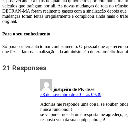
É possível andar a mais de quarenta quilômetros por hora numa rua ne
veículos que trafegam por alí. As novas mudanças de rota no trânsit
DETRAN-MA foram realmente gastos com a sinalização depois que o 
mudanças foram feitas irregularmente e complicou ainda mais o tráf
original.
Para o seu conhecimento
Só para o internauta tomar conhecimento: O pessoal que apareceu por
que fez a “famosa sinalização” da administração do ex-prefeito Joaq
21 Responses
justiçeiro de PK
disse:
28 de novembro de 2011 às 09:39
Adonias me responde uma coisa, se souber, onde
nunca funcionou!
se vc puder nos dá uma resposta lhe agredeço, e j
resposta vem da sua equipe, abraço!