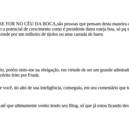
OR NO CÉU DA BOCA,são pessoas que pensam desta maneira que se
om o potencial de crescimento como é presidente dutra esteja boa, só p
vende por um milheiro de tijolos ou uma carrada de barro
rio, porém sinto-me na obrigação, em virtude de ser um grande admirado
feito feito por Frank.
ue você, do alto de sua inteligência, conseguiu, em seu comentário que
até que ultimamente venho lendo seu Blog, só que já estou ficando de