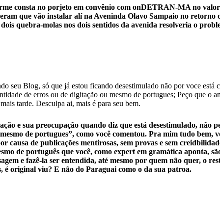
orme consta no porjeto em convênio com onDETRAN-MA no valor de 
sseram que vão instalar alí na Aveninda Olavo Sampaio no retorno
is quebra-molas nos dois sentidos da avenida resolveria o proble
 seu Blog, só que já estou ficando desestimulado não por voce está cri
ntidade de erros ou de digitação ou mesmo de portugues; Peço que o am
 mais tarde. Desculpa ai, mais é para seu bem.
ão e sua preocupação quando diz que está desestimulado, não pela
ou mesmo de portugues”, como você comentou. Pra mim tudo bem, v
por causa de publicações mentirosas, sem provas e sem creidbilidade
esmo de português que você, como expert em gramática aponta, são
agem e fazê-la ser entendida, até mesmo por quem não quer, o r
s, é original viu? E não do Paraguai como o da sua patroa.