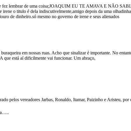
 me fez lembrar de uma coisa;JOAQUIM EU TE AMAVA E NÃO SABIA,eu
 irene o titulo é dela indiscutivelmente,amigo depois da uma olhadinha 
douro de dinheiro.só mesmo no governo de irene e seus alienados
 buraqueira em nossas ruas. Acho que sinalizar é importante. No entanto
A que está aí dificilmente vai funcionar. Um abraço,
rado pelos vereadores Jarbas, Ronaldo, Itamar, Paizinho e Aristeu, por
ta…..