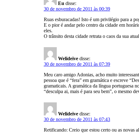
Eu
disse:
30 de novembro de 2011 às 00:39
Ruas esburacadas! Isto é um privilégio para a po
E o pior é andar pelo centro da cidade em horário
eles.
O trânsito desta cidade retrata o caos da sua atua
Welideive
disse:
30 de novembro de 2011 às 07:39
Meu caro amigo Adonias, acho muito interessante,
pessoa que é “fera” em gramática e escreve “Desc
gramaticais. A gramática da língua portuguesa n
“desculpa ai, mais é para seu bem”, o mesmo de
Welideive
disse:
30 de novembro de 2011 às 07:43
Retificando: Creio que estou certo ou as novas 