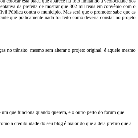
ou colocar esta placa que aparece na foto limitando a veolocidade dos
tentativa da prefeita de mostrar que 302 mil reais em convênio com o
l Pública contra o município. Mas será que o promotor sabe que as
nte que praticamente nada foi feito como deveria constar no projeto
as no trânsito, mesmo sem alterar o projeto original, é aquele mesmo
e um que funciona quando querem, e o outro perto do forum que
 como a credibilidade do seu blog é maior do que a dela prefiro que a