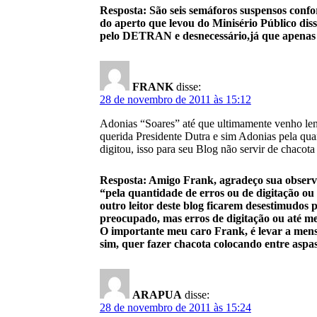
Resposta: São seis semáforos suspensos conf
do aperto que levou do Minisério Público di
pelo DETRAN e desnecessário,já que apenas do
FRANK
disse:
28 de novembro de 2011 às 15:12
Adonias “Soares” até que ultimamente venho lendo
querida Presidente Dutra e sim Adonias pela qua
digitou, isso para seu Blog não servir de chacota
Resposta: Amigo Frank, agradeço sua observaç
“pela quantidade de erros ou de digitação 
outro leitor deste blog ficarem desestimudos 
preocupado, mas erros de digitação ou até m
O importante meu caro Frank, é levar a mens
sim, quer fazer chacota colocando entre aspa
ARAPUA
disse:
28 de novembro de 2011 às 15:24