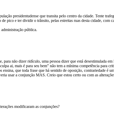
pulação presidentudense que transita pelo centro da cidade. Tente traf
 de pico e ter dividir o trânsito, pelas estreitas ruas desta cidade, com
l administração pública.
 para não dizer ridículo, uma pessoa dizer que está desestimulada em le
ulpa ai, mais é para seu bem” não tem a mínima competência para critic
os ensina, que toda frase que há sentido de oposição, contrariedade é 
veria usar a conjunção MAS. Creio que estou certo ou com as alteraç
alterações modificaram as conjunções?