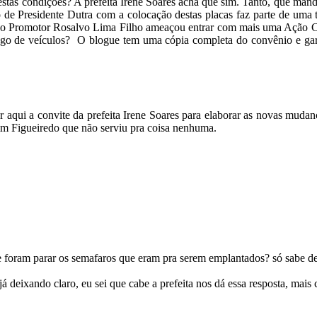
stas condições? A prefeita Irene Soares acha que sim. Tanto, que mand
o de Presidente Dutra com a colocação destas placas faz parte de uma 
Promotor Rosalvo Lima Filho ameaçou entrar com mais uma Ação Civi
ego de veículos? O blogue tem uma cópia completa do convênio e gara
 aqui a convite da prefeita Irene Soares para elaborar as novas mudanç
uim Figueiredo que não serviu pra coisa nenhuma.
 foram parar os semafaros que eram pra serem emplantados? só sabe d
á deixando claro, eu sei que cabe a prefeita nos dá essa resposta, mais