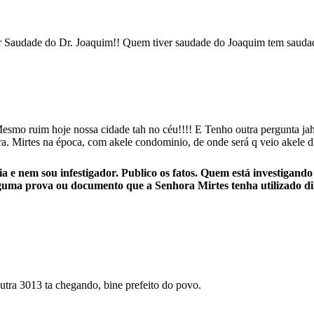
or Saudade do Dr. Joaquim!! Quem tiver saudade do Joaquim tem saudad
smo ruim hoje nossa cidade tah no céu!!!! E Tenho outra pergunta jah q
ra. Mirtes na época, com akele condominio, de onde será q veio akele d
a e nem sou infestigador. Publico os fatos. Quem está investigando
 alguma prova ou documento que a Senhora Mirtes tenha utilizado 
tra 3013 ta chegando, bine prefeito do povo.