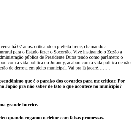
versa há 07 anos: criticando a prefeita Irene, chamando a
Funrural para o Estado fazer o Socorrão. Vive instigando o Zezão a
a administração pública de Presidente Dutra tendo como parâmetro o
abou com a vida politica do Jurandy, acabou com a vida politica de não
erão de derrota em pleito municipal. Vai pra lá jacaré……..
 pseudônimo que é o paraíso dos covardes para me criticar. Por
 Japão pra não saber de fato o que acontece no município?
uma grande burrice.
eteu quando enganou o eleitor com falsas promessas.