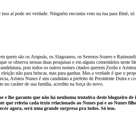
sso aí pode ser verdade. Ninguém encontra voto na rua para Biné, só s
abem quem são os Arapuás, os Alagoanos, os Serenos-Soares e Raimundin
e se observa nessas duas pesquisas e em alguns comentários neste blog 
 candidatura, pois todos os outros nomes citados querem Zezão e Ariste
a eleição não para brincar, mas para ganhar. Mas a verdade é que o pro
cia, Aristeu Nunes é sim candidato a prefeito de Presidente Dutra e con
to no caráter de sua família, acredito na força do novo.
ue e lhe garanto que não há nenhuma tentativa deste blogueiro de
te que releeia cada texto relacionado ao Nunes pai e ao Nunes filho
tecer agora, será uma grande surpresa pra todos. Só isso.