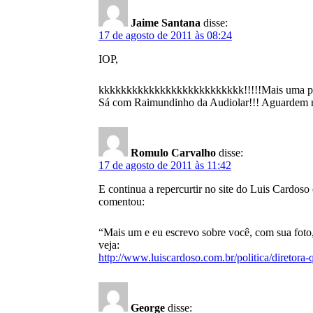
Jaime Santana
disse:
17 de agosto de 2011 às 08:24
IOP,
kkkkkkkkkkkkkkkkkkkkkkkkkk!!!!!Mais uma pesqu
Sá com Raimundinho da Audiolar!!! Aguardem ma
Romulo Carvalho
disse:
17 de agosto de 2011 às 11:42
E continua a repercurtir no site do Luis Cardo
comentou:
“Mais um e eu escrevo sobre você, com sua foto,
veja:
http://www.luiscardoso.com.br/politica/diretora
George
disse: