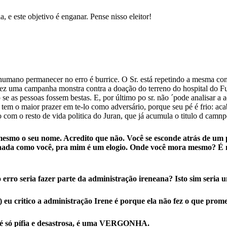
 e este objetivo é enganar. Pense nisso eleitor!
 humano permanecer no erro é burrice. O Sr. está repetindo a mesma con
sr. fez uma campanha monstra contra a doação do terreno do hospital do 
 se as pessoas fossem bestas. E, por último po sr. não ´pode analisar 
e tem o maior prazer em te-lo como adversário, porque seu pé é frio: ac
com o resto de vida politica do Juran, que já acumula o titulo d camnp
e mesmo o seu nome. Acredito que não. Você se esconde atrás de um
nada como você, pra mim é um elogio. Onde você mora mesmo? É no
erro seria fazer parte da administração ireneana? Isto sim seria 
) eu critico a administração Irene é porque ela não fez o que prom
o é só pífia e desastrosa, é uma VERGONHA.