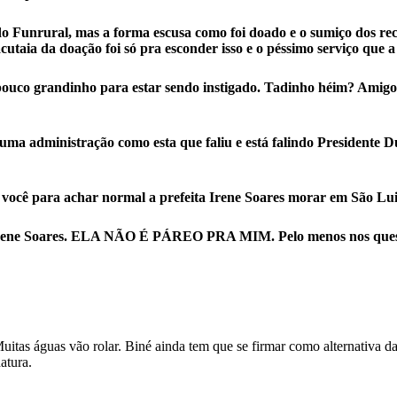
do Funrural, mas a forma escusa como foi doado e o sumiço dos rec
utaia da doação foi só pra esconder isso e o péssimo serviço que a c
ouco grandinho para estar sendo instigado. Tadinho héim? Amigo n
 uma administração como esta que faliu e está falindo Presidente D
 você para achar normal a prefeita Irene Soares morar em São Luis
feita Irene Soares. ELA NÃO É PÁREO PRA MIM. Pelo menos n
tas águas vão rolar. Biné ainda tem que se firmar como alternativa da a
atura.