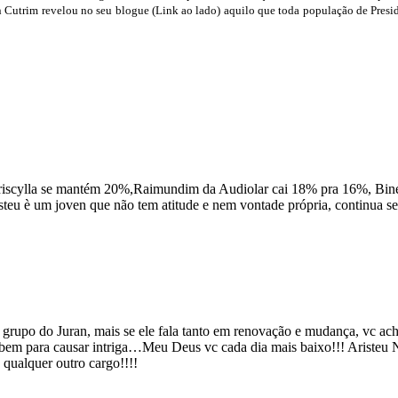
utrim revelou no seu blogue (Link ao lado) aquilo que toda população de Preside
Priscylla se mantém 20%,Raimundim da Audiolar cai 18% pra 16%, Bin
risteu è um joven que não tem atitude e nem vontade própria, continua s
o grupo do Juran, mais se ele fala tanto em renovação e mudança, vc a
bem para causar intriga…Meu Deus vc cada dia mais baixo!!! Aristeu 
 qualquer outro cargo!!!!