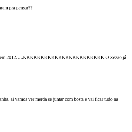
raram pra pensar??
apoio politico em 2012…..KKKKKKKKKKKKKKKKKKKKKKK O Zezão já
nha, ai vamos ver merda se juntar com bosta e vai ficar tudo na