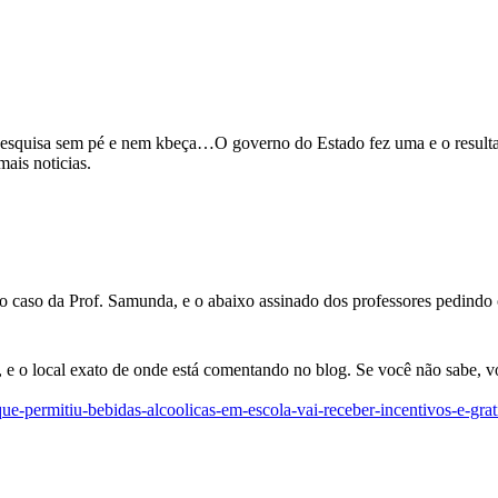
isa sem pé e nem kbeça…O governo do Estado fez uma e o resultado é
is noticias.
so o caso da Prof. Samunda, e o abaixo assinado dos professores pedin
 e o local exato de onde está comentando no blog. Se você não sabe, v
-que-permitiu-bebidas-alcoolicas-em-escola-vai-receber-incentivos-e-gr