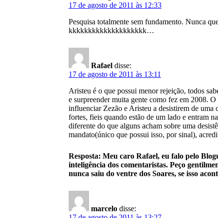
17 de agosto de 2011 às 12:33
Pesquisa totalmente sem fundamento. Nunca que i
kkkkkkkkkkkkkkkkkkkk…
Rafael
disse:
17 de agosto de 2011 às 13:11
Aristeu é o que possui menor rejeição, todos s
e surpreender muita gente como fez em 2008. O qu
influenciar Zezão e Aristeu a desistirem de uma
fortes, fieis quando estão de um lado e entram n
diferente do que alguns acham sobre uma desistên
mandato(único que possui isso, por sinal), acredi
Resposta: Meu caro Rafael, eu falo pelo Blog
inteligência dos comentaristas. Peço gentilmen
nunca saiu do ventre dos Soares, se isso acon
marcelo
disse:
17 de agosto de 2011 às 13:27