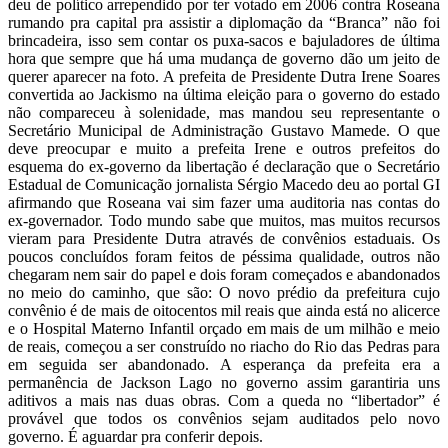
deu de político arrependido por ter votado em 2006 contra Roseana
rumando pra capital pra assistir a diplomação da “Branca” não foi
brincadeira, isso sem contar os puxa-sacos e bajuladores de última
hora que sempre que há uma mudança de governo dão um jeito de
querer aparecer na foto. A prefeita de Presidente Dutra Irene Soares
convertida ao Jackismo na última eleição para o governo do estado
não compareceu à solenidade, mas mandou seu representante o
Secretário Municipal de Administração Gustavo Mamede. O que
deve preocupar e muito a prefeita Irene e outros prefeitos do
esquema do ex-governo da libertação é declaração que o Secretário
Estadual de Comunicação jornalista Sérgio Macedo deu ao portal GI
afirmando que Roseana vai sim fazer uma auditoria nas contas do
ex-governador. Todo mundo sabe que muitos, mas muitos recursos
vieram para Presidente Dutra através de convênios estaduais. Os
poucos concluídos foram feitos de péssima qualidade, outros não
chegaram nem sair do papel e dois foram começados e abandonados
no meio do caminho, que são: O novo prédio da prefeitura cujo
convênio é de mais de oitocentos mil reais que ainda está no alicerce
e o Hospital Materno Infantil orçado em mais de um milhão e meio
de reais, começou a ser construído no riacho do Rio das Pedras para
em seguida ser abandonado. A esperança da prefeita era a
permanência de Jackson Lago no governo assim garantiria uns
aditivos a mais nas duas obras. Com a queda no “libertador” é
provável que todos os convênios sejam auditados pelo novo
governo. É aguardar pra conferir depois.