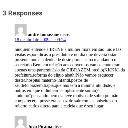
3 Responses
andre tomassine
disse:
18 de abril de 2009 às 09:54
ninquem entende a IRENE a mulher mora em são luis e faz
visitas esporadicas a pres dutra e no dia que deveria estar
presente numa solenidade deste porte acaba mandando o
secretario.Bem em relação aos convenios vamos enumerar
apenas uma parte:ginásio da CIBRAZEM,predio(KKKK) da
prefeitura,reforma do eligio abath(Não vamos esquecer
deste),hospital materno-infantil,postos de
saude(cibrazem,trapiá,que não tem a minima utilidade, e
outros em que o dinheiro simplismente sumiu)é
“minino”pensando bem ela teve motivos de sobra pra não
comparecer a posse era capaz de sair com as pulseiras do
roberto carlos direto para a cadeia que é seu lugar
Juca Pirama
disse: