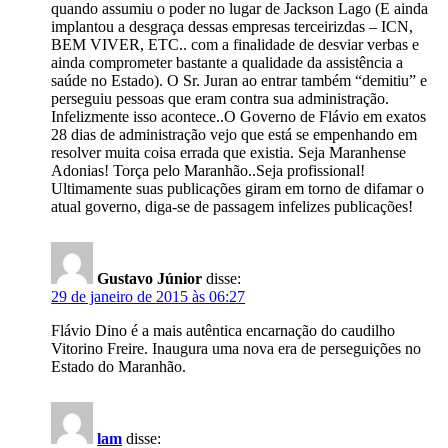
quando assumiu o poder no lugar de Jackson Lago (E ainda
implantou a desgraça dessas empresas terceirizdas – ICN,
BEM VIVER, ETC.. com a finalidade de desviar verbas e
ainda comprometer bastante a qualidade da assistência a
saúde no Estado). O Sr. Juran ao entrar também “demitiu” e
perseguiu pessoas que eram contra sua administração.
Infelizmente isso acontece..O Governo de Flávio em exatos
28 dias de administração vejo que está se empenhando em
resolver muita coisa errada que existia. Seja Maranhense
Adonias! Torça pelo Maranhão..Seja profissional!
Ultimamente suas publicações giram em torno de difamar o
atual governo, diga-se de passagem infelizes publicações!
Gustavo Júnior
disse:
29 de janeiro de 2015 às 06:27
Flávio Dino é a mais autêntica encarnação do caudilho
Vitorino Freire. Inaugura uma nova era de perseguições no
Estado do Maranhão.
lam
disse: