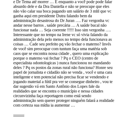
e Dr Tema até morrer … E enquanto a você pode pode falar
absurdo dele e da Dra Daniella e não se preocupe que eles
não vão calar sua boca pagando um salário de 3 mlil que vc
ganha aqui em presidente Dutra falando bem da
administração desastrosa do Dr Juran …. Faz vergonha vc
andar nesse barros , saúde precária … A saúde bucal não
funcionar nada … Seja coerente !!!!! Isso sim vergonha ….
Interessante que no tempo na Irene vc só vivia falando da
administração dela pelo menos no tempo dela funcionava as
coisas … Cade seu prefeito pq vão fechar o materno? Invés
de você sim preocupar com tuntum faça uma matéria sob
caos que se encontra nossa cidade , quero uma explicação
porque o materno vai fechar ? Pq o CEO (centro de
especialista odontologicas ) nunca funcionou no mandando
deles ? Pq os postos da zonas rural não funciona? Honre seu
papel de jornalista e cidadão não se venda , você e uma cara
inteligente e tem potencial não precisa ficar se vendendo e
jogando material a fútil pra ver se consegue dinheiro , vou te
dar sugestão vá em Santo Antônio dos Lopes fale da
realidades que se encontra o município e nessa cidades
circunvizinha faça reportagem como está sendo
administração sem querer proteger ninguém falará a realidade
com certeza sua mídia ia aumentar …