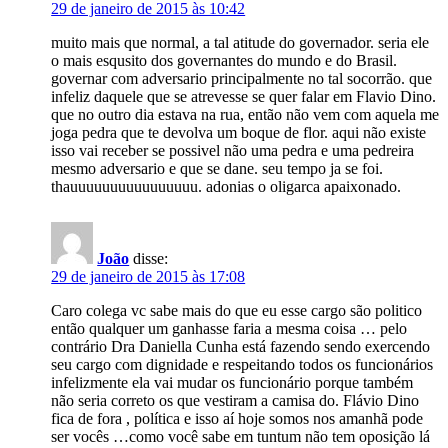
29 de janeiro de 2015 às 10:42
muito mais que normal, a tal atitude do governador. seria ele
o mais esqusito dos governantes do mundo e do Brasil.
governar com adversario principalmente no tal socorrão. que
infeliz daquele que se atrevesse se quer falar em Flavio Dino.
que no outro dia estava na rua, então não vem com aquela me
joga pedra que te devolva um boque de flor. aqui não existe
isso vai receber se possivel não uma pedra e uma pedreira
mesmo adversario e que se dane. seu tempo ja se foi.
thauuuuuuuuuuuuuuuu. adonias o oligarca apaixonado.
João
disse:
29 de janeiro de 2015 às 17:08
Caro colega vc sabe mais do que eu esse cargo são politico
então qualquer um ganhasse faria a mesma coisa … pelo
contrário Dra Daniella Cunha está fazendo sendo exercendo
seu cargo com dignidade e respeitando todos os funcionários
infelizmente ela vai mudar os funcionário porque também
não seria correto os que vestiram a camisa do. Flávio Dino
fica de fora , política e isso aí hoje somos nos amanhã pode
ser vocês …como você sabe em tuntum não tem oposição lá