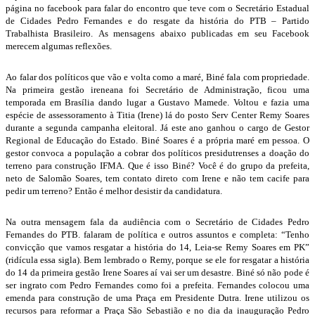
página no facebook para falar do encontro que teve com o Secretário Estadual
de Cidades Pedro Fernandes e do resgate da história do PTB – Partido
Trabalhista Brasileiro. As mensagens abaixo publicadas em seu Facebook
merecem algumas reflexões.
Ao falar dos políticos que vão e volta como a maré, Biné fala com propriedade.
Na primeira gestão ireneana foi Secretário de Administração, ficou uma
temporada em Brasília dando lugar a Gustavo Mamede. Voltou e fazia uma
espécie de assessoramento à Titia (Irene) lá do posto Serv Center Remy Soares
durante a segunda campanha eleitoral. Já este ano ganhou o cargo de Gestor
Regional de Educação do Estado. Biné Soares é a própria maré em pessoa. O
gestor convoca a população a cobrar dos políticos presidutrenses a doação do
terreno para construção IFMA. Que é isso Biné? Você é do grupo da prefeita,
neto de Salomão Soares, tem contato direto com Irene e não tem cacife para
pedir um terreno? Então é melhor desistir da candidatura.
Na outra mensagem fala da audiência com o Secretário de Cidades Pedro
Fernandes do PTB. falaram de política e outros assuntos e completa: “Tenho
convicção que vamos resgatar a história do 14, Leia-se Remy Soares em PK”
(ridícula essa sigla). Bem lembrado o Remy, porque se ele for resgatar a história
do 14 da primeira gestão Irene Soares aí vai ser um desastre. Biné só não pode é
ser ingrato com Pedro Fernandes como foi a prefeita. Fernandes colocou uma
emenda para construção de uma Praça em Presidente Dutra. Irene utilizou os
recursos para reformar a Praça São Sebastião e no dia da inauguração Pedro