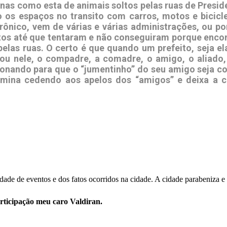
 como esta de animais soltos pelas ruas de President
 os espaços no transito com carros, motos e bicicle
crônico, vem de várias e várias administrações, ou p
itos até que tentaram e não conseguiram porque enco
las ruas. O certo é que quando um prefeito, seja ela
ou nele, o compadre, a comadre, o amigo, o aliado, 
sionando para que o “jumentinho” do seu amigo seja c
termina cedendo aos apelos dos “amigos” e deixa a
idade de eventos e dos fatos ocorridos na cidade. A cidade parabeniza e 
rticipação meu caro Valdiran.