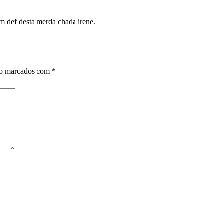
em def desta merda chada irene.
ão marcados com
*