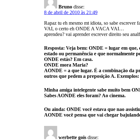
Bruno
disse:
8 de abril de 2010 às 21:49
Rapaz tu eh mesmo mt idiota, so sabe escrever 
VAI, o certo eh ONDE A VACA VAI…
aprendeu? vai aprender escrever direito seu analf
Resposta: Veja bem: ONDE = lugar em que, e
estado ou permanência e que normalmente p
ONDE estás? Em casa.
ONDE mora Maria?
AONDE = a que lugar. É a combinação da prep
outros que pedem a preposição A. Exemplos:
Minha amiga intelegente sabe muito bem ON
Sabes AONDE eles foram? Ao cinema.
Ou ainda: ONDE vocë estava que nao assistiu 
AONDE vocë pensa que vai chegar bajulando
werbette gois
disse: