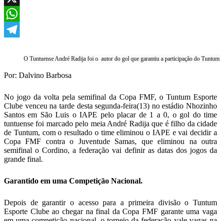
X
WhatsApp
Telegram
O Tuntuense André Radija foi o autor do gol que garantiu a participação do Tuntu
Por: Dalvino Barbosa
No jogo da volta pela semifinal da Copa FMF, o Tuntum Esporte
Clube venceu na tarde desta segunda-feira(13) no estádio Nhozinho
Santos em São Luis o IAPE pelo placar de 1 a 0, o gol do time
tuntuense foi marcado pelo meia André Radija que é filho da cidade
de Tuntum, com o resultado o time eliminou o IAPE e vai decidir a
Copa FMF contra o Juventude Samas, que eliminou na outra
semifinal o Cordino, a federação vai definir as datas dos jogos da
grande final.
Garantido em uma Competição Nacional.
Depois de garantir o acesso para a primeira divisão o Tuntum
Esporte Clube ao chegar na final da Copa FMF garante uma vaga
em uma competição nacional, o torneio da federação vale vagas na