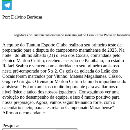
WhatsApp
Telegram
Por: Dalvino Barbosa
Jogadores do Tuntum comemorando mais um gol do Leão. (Foto Ponto de focooficia
A equipe do Tuntum Esporte Clube realizou seu primeiro teste de
preparação para a disputa do campeonato maranhense de 2025. Na
noite do último sábado (21) o leão dos Cocais, comandada pelo
técnico Marlon Cutrim, recebeu a seleção de Paraibano, no estádio
Rafael Seabra e venceu com autoridade o seu primeiro amistoso
nesta pré-temporada por 5 x 2. Os gols da goleada do Leão dos
Cocais foram marcados por Vitinho, Mateus Magalhanes, Cássio,
Gugu e Gringo. O treinador Marlon Cutrim falou da importância do
amistoso.” Foi um amistoso muito importante para avaliarmos o
nível físico e tático dos nossos jogadores. Conseguimos ver uma
evolução no desempenho da equipe, e isso é muito positivo para
nossa preparação. Agora, vamos seguir treinando forte, com o
calendário cheio, para a estreia no Campeonato Maranhense”
Afirmou o comandante.
Pesquisar