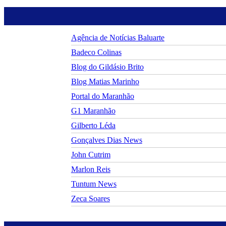
Agência de Notícias Baluarte
Badeco Colinas
Blog do Gildásio Brito
Blog Matias Marinho
Portal do Maranhão
G1 Maranhão
Gilberto Léda
Gonçalves Dias News
John Cutrim
Marlon Reis
Tuntum News
Zeca Soares