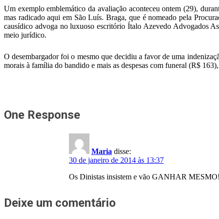
Um exemplo emblemático da avaliação aconteceu ontem (29), durante
mas radicado aqui em São Luís. Braga, que é nomeado pela Procurad
causídico advoga no luxuoso escritório Ítalo Azevedo Advogados As
meio jurídico.
O desembargador foi o mesmo que decidiu a favor de uma indenização
morais à família do bandido e mais as despesas com funeral (R$ 163
One Response
Maria
disse:
30 de janeiro de 2014 às 13:37
Os Dinistas insistem e vão GANHAR MESMO!!! 
Deixe um comentário