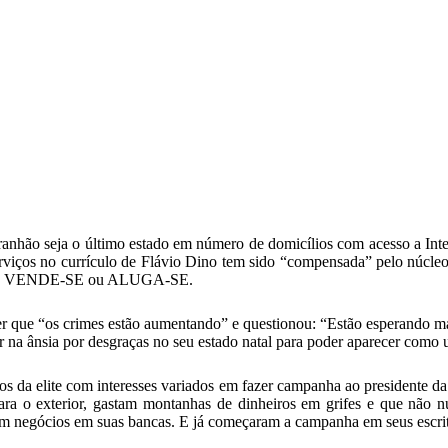
nhão seja o último estado em número de domicílios com acesso a Inter
serviços no currículo de Flávio Dino tem sido “compensada” pelo núcle
aca de VENDE-SE ou ALUGA-SE.
er que “os crimes estão aumentando” e questionou: “Estão esperando 
r na ânsia por desgraças no seu estado natal para poder aparecer como 
dos da elite com interesses variados em fazer campanha ao presidente 
ara o exterior, gastam montanhas de dinheiros em grifes e que não n
 negócios em suas bancas. E já começaram a campanha em seus escrit