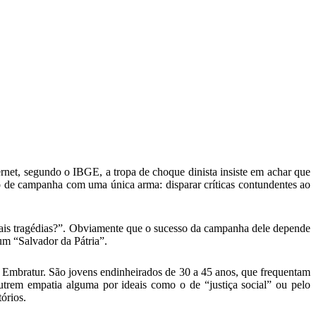
net, segundo o IBGE, a tropa de choque dinista insiste em achar que
o de campanha com uma única arma: disparar críticas contundentes ao
mais tragédias?”. Obviamente que o sucesso da campanha dele depende
um “Salvador da Pátria”.
da Embratur. São jovens endinheirados de 30 a 45 anos, que frequentam
utrem empatia alguma por ideais como o de “justiça social” ou pelo
órios.