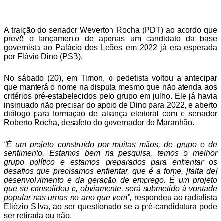
Telegram
A traição do senador Weverton Rocha (PDT) ao acordo que
prevê o lançamento de apenas um candidato da base
governista ao Palácio dos Leões em 2022 já era esperada
por Flávio Dino (PSB).
No sábado (20), em Timon, o pedetista voltou a antecipar
que manterá o nome na disputa mesmo que não atenda aos
critérios pré-estabelecidos pelo grupo em julho. Ele já havia
insinuado não precisar do apoio de Dino para 2022, e aberto
diálogo para formação de aliança eleitoral com o senador
Roberto Rocha, desafeto do governador do Maranhão.
“É um projeto construído por muitas mãos, de grupo e de
sentimento. Estamos bem na pesquisa, temos o melhor
grupo político e estamos preparados para enfrentar os
desafios que precisamos enfrentar, que é a fome, [falta de]
desenvolvimento e da geração de emprego. É um projeto
que se consolidou e, obviamente, será submetido à vontade
popular nas urnas no ano que vem”,
respondeu ao radialista
Eliézio Silva, ao ser questionado se a pré-candidatura pode
ser retirada ou não.