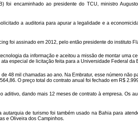
) foi encaminhado ao presidente do TCU, ministro Augusto N
solicitado a auditoria para apurar a legalidade e a economic
ng foi assinado em 2012, pelo então presidente do instituto Fl
 tecnologia da informação e aceitou a missão de montar uma ce
 ata especial de licitação feita para a Universidade Federal da
 de 48 mil chamadas ao ano. Na Embratur, esse número não pas
4,86. O preço total do contrato anual foi fechado em R$ 2.99
 o aditivo, dando mais 12 meses de contrato à empresa. Os a
 autarquia de turismo foi também usado na Bahia para atende
iras e Oliveira dos Campinhos.