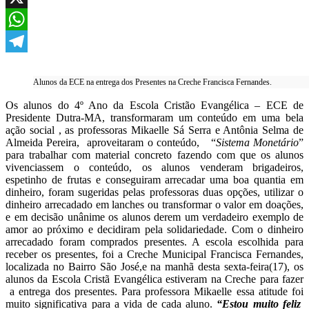
X
WhatsApp
Telegram
Alunos da ECE na entrega dos Presentes na Creche Francisca Fernandes.
Os alunos do 4º Ano da Escola Cristão Evangélica – ECE de
Presidente Dutra-MA, transformaram um conteúdo em uma bela
ação social , as professoras Mikaelle Sá Serra e Antônia Selma de
Almeida Pereira, aproveitaram o conteúdo, “
Sistema Monetário
”
para trabalhar com material concreto fazendo com que os alunos
vivenciassem o conteúdo, os alunos venderam brigadeiros,
espetinho de frutas e conseguiram arrecadar uma boa quantia em
dinheiro, foram sugeridas pelas professoras duas opções, utilizar o
dinheiro arrecadado em lanches ou transformar o valor em doações,
e em decisão unânime os alunos derem um verdadeiro exemplo de
amor ao próximo e decidiram pela solidariedade. Com o dinheiro
arrecadado foram comprados presentes. A escola escolhida para
receber os presentes, foi a Creche Municipal Francisca Fernandes,
localizada no Bairro São José,e na manhã desta sexta-feira(17), os
alunos da Escola Cristã Evangélica estiveram na Creche para fazer
a entrega dos presentes. Para professora Mikaelle essa atitude foi
muito significativa para a vida de cada aluno.
“Estou muito feliz