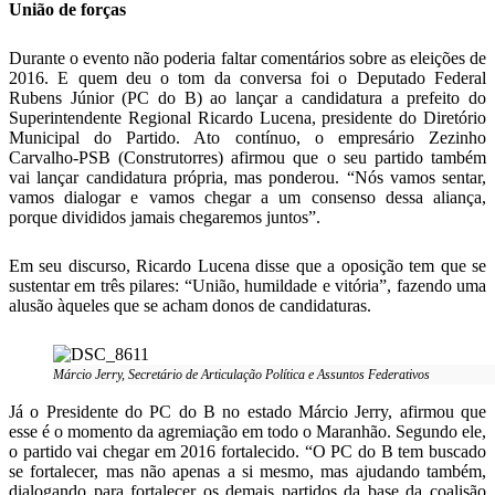
União de forças
Durante o evento não poderia faltar comentários sobre as eleições de
2016. E quem deu o tom da conversa foi o Deputado Federal
Rubens Júnior (PC do B) ao lançar a candidatura a prefeito do
Superintendente Regional Ricardo Lucena, presidente do Diretório
Municipal do Partido. Ato contínuo, o empresário Zezinho
Carvalho-PSB (Construtorres) afirmou que o seu partido também
vai lançar candidatura própria, mas ponderou. “Nós vamos sentar,
vamos dialogar e vamos chegar a um consenso dessa aliança,
porque divididos jamais chegaremos juntos”.
Em seu discurso, Ricardo Lucena disse que a oposição tem que se
sustentar em três pilares: “União, humildade e vitória”, fazendo uma
alusão àqueles que se acham donos de candidaturas.
Márcio Jerry, Secretário de Articulação Política e Assuntos Federativos
Já o Presidente do PC do B no estado Márcio Jerry, afirmou que
esse é o momento da agremiação em todo o Maranhão. Segundo ele,
o partido vai chegar em 2016 fortalecido. “O PC do B tem buscado
se fortalecer, mas não apenas a si mesmo, mas ajudando também,
dialogando para fortalecer os demais partidos da base da coalisão