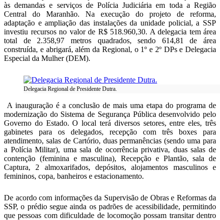
às demandas e serviços de Polícia Judiciária em toda a Região
Central do Maranhão. Na execução do projeto de reforma,
adaptação e ampliação das instalações da unidade policial, a SSP
investiu recursos no valor de R$ 518.960,30. A delegacia tem área
total de 2.358,97 metros quadrados, sendo 614,81 de área
construída, e abrigará, além da Regional, o 1º e 2º DPs e Delegacia
Especial da Mulher (DEM).
Delegacia Regional de Presidente Dutra.
A inauguração é a conclusão de mais uma etapa do programa de
modernização do Sistema de Segurança Pública desenvolvido pelo
Governo do Estado. O local terá diversos setores, entre eles, três
gabinetes para os delegados, recepção com três boxes para
atendimento, salas de Cartório, duas permanências (sendo uma para
a Polícia Militar), uma sala de ocorrência privativa, duas salas de
contenção (feminina e masculina), Recepção e Plantão, sala de
Captura, 2 almoxarifados, depósitos, alojamentos masculinos e
femininos, copa, banheiros e estacionamento.
De acordo com informações da Supervisão de Obras e Reformas da
SSP, o prédio segue ainda os padrões de acessibilidade, permitindo
que pessoas com dificuldade de locomoção possam transitar dentro