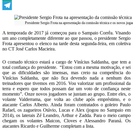
WhatsApp
Telegram
Presidente Sergio Frota na apresentação da comissão técnica e os novos jogad
A temporada de 2017 já começou para o Sampaio Corrêa. Visando
um ano completamente diferente ao que passou, o presidente Sergio
Frota apresentou o elenco na tarde desta segunda-feira, em coletiva
no CT José Carlos Macieira.
O comado técnico estará a cargo de Vinícius Saldanha, que tem a
total confiança do presidente. “Estou com a mesma motivação, e sei
que as dificuldades são imensas, mas creio na competência do
Vinícius Saldanha, que não fica devendo nada a nenhum dos
treinadores que tivemos em 2016. Vou valorizar um profissional da
terra e espero que todos possam dar um voto de confiança neste
momento”. Onze novos jogadores se juntam ao grupo. Entre eles, o
volante Valderrama, que volta ao clube após empréstimo, e o
atacante Carlos Alberto. Ainda foram contratados o goleiro Paulo
Rafael, os zagueiros Otávio, Lucas e Alex (jogou no Sampaio em
2014), os laterais Zé Leandro, Arthur e Zadda. Para o meio campo
chegam os volantes Maicon, Cloves e Alessandro Paraná. Os
atacantes Ricardo e Guilherme completam a lista.