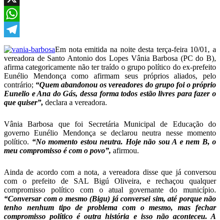
X
WhatsApp
Telegram
Em nota emitida na noite desta terça-feira 10/01, a
vereadora de Santo Antonio dos Lopes Vânia Barbosa (PC do B),
afirma categoricamente não ter traído o grupo político do ex-prefeito
Eunélio Mendonça como afirmam seus próprios aliados, pelo
contrário;
“Quem abandonou os vereadores do grupo foi o próprio
Eunelio e Ana do Gás, dessa forma todos estão livres para fazer o
que quiser”,
declara a vereadora.
Vânia Barbosa que foi Secretária Municipal de Educação do
governo Eunélio Mendonça se declarou neutra nesse momento
político.
“No momento estou neutra. Hoje não sou A e nem B, o
meu compromisso é com o povo”,
afirmou.
Ainda de acordo com a nota, a vereadora disse que já conversou
com o prefeito de SAL Bigú Oliveira, e rechaçou qualquer
compromisso político com o atual governante do município.
“Conversar com o mesmo (Bigu) já conversei sim, até porque não
tenho nenhum tipo de problema com o mesmo, mas fechar
compromisso político é outra história e isso não aconteceu. A