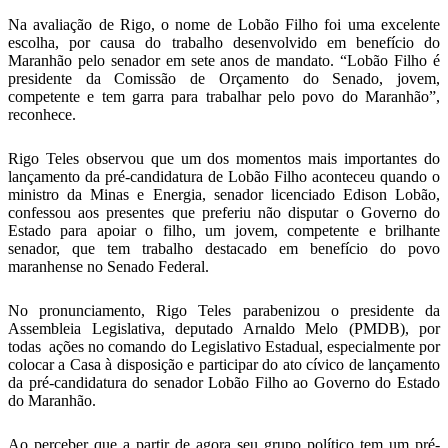
Na avaliação de Rigo, o nome de Lobão Filho foi uma excelente
escolha, por causa do trabalho desenvolvido em benefício do
Maranhão pelo senador em sete anos de mandato. “Lobão Filho é
presidente da Comissão de Orçamento do Senado, jovem,
competente e tem garra para trabalhar pelo povo do Maranhão”,
reconhece.
Rigo Teles observou que um dos momentos mais importantes do
lançamento da pré-candidatura de Lobão Filho aconteceu quando o
ministro da Minas e Energia, senador licenciado Edison Lobão,
confessou aos presentes que preferiu não disputar o Governo do
Estado para apoiar o filho, um jovem, competente e brilhante
senador, que tem trabalho destacado em benefício do povo
maranhense no Senado Federal.
No pronunciamento, Rigo Teles parabenizou o presidente da
Assembleia Legislativa, deputado Arnaldo Melo (PMDB), por
todas ações no comando do Legislativo Estadual, especialmente por
colocar a Casa à disposição e participar do ato cívico de lançamento
da pré-candidatura do senador Lobão Filho ao Governo do Estado
do Maranhão.
Ao perceber que a partir de agora seu grupo político tem um pré-