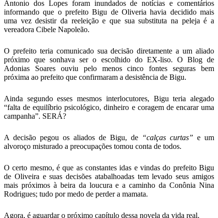
Antonio dos Lopes foram inundados de notícias e comentários
informando que o prefeito Bigu de Oliveria havia decidido mais
uma vez desistir da reeleição e que sua substituta na peleja é a
vereadora Cibele Napoleão.
O prefeito teria comunicado sua decisão diretamente a um aliado
próximo que sonhava ser o escolhido do EX-liso. O Blog de
Adonias Soares ouviu pelo menos cinco fontes seguras bem
próxima ao prefeito que confirmaram a desistência de Bigu.
Ainda segundo esses mesmos interlocutores, Bigu teria alegado
“falta de equilíbrio psicológico, dinheiro e coragem de encarar uma
campanha”. SERÁ?
A decisão pegou os aliados de Bigu, de
“calças curtas”
e um
alvoroço misturado a preocupações tomou conta de todos.
O certo mesmo, é que as constantes idas e vindas do prefeito Bigu
de Oliveira e suas decisões atabalhoadas tem levado seus amigos
mais próximos à beira da loucura e a caminho da Conônia Nina
Rodrigues; tudo por medo de perder a mamata.
Agora, é aguardar o próximo capítulo dessa novela da vida real.