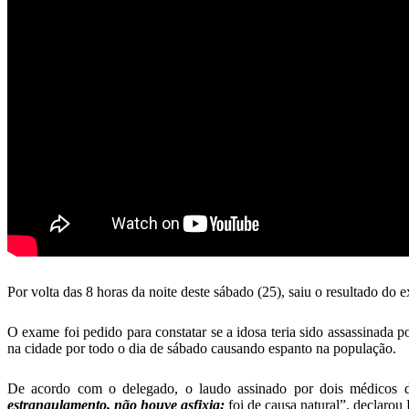
Por volta das 8 horas da noite deste sábado (25), saiu o resultado do 
O exame foi pedido para constatar se a idosa teria sido assassinada po
na cidade por todo o dia de sábado causando espanto na população.
De acordo com o delegado, o laudo assinado por dois médicos do
estrangulamento, não houve asfixia;
foi de causa natural”, declarou